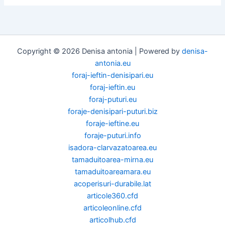
Copyright © 2026 Denisa antonia | Powered by
denisa-
antonia.eu
foraj-ieftin-denisipari.eu
foraj-ieftin.eu
foraj-puturi.eu
foraje-denisipari-puturi.biz
foraje-ieftine.eu
foraje-puturi.info
isadora-clarvazatoarea.eu
tamaduitoarea-mirna.eu
tamaduitoareamara.eu
acoperisuri-durabile.lat
articole360.cfd
articoleonline.cfd
articolhub.cfd