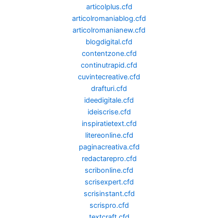
articolplus.cfd
articolromaniablog.cfd
articolromanianew.cfd
blogdigital.cfd
contentzone.cfd
continutrapid.cfd
cuvintecreative.cfd
drafturi.cfd
ideedigitale.cfd
ideiscrise.cfd
inspiratietext.cfd
litereonline.cfd
paginacreativa.cfd
redactarepro.cfd
scribonline.cfd
scrisexpert.cfd
scrisinstant.cfd
scrispro.cfd
textcraft.cfd