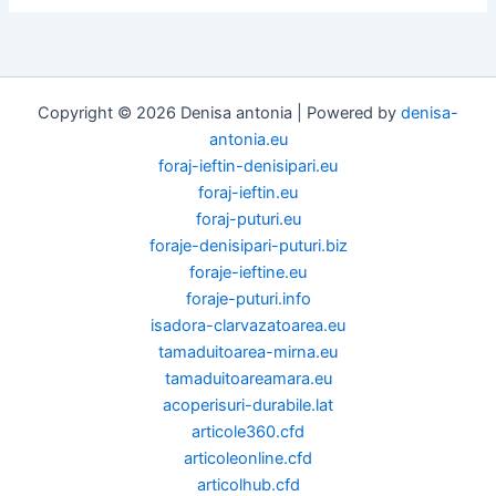
Copyright © 2026 Denisa antonia | Powered by
denisa-
antonia.eu
foraj-ieftin-denisipari.eu
foraj-ieftin.eu
foraj-puturi.eu
foraje-denisipari-puturi.biz
foraje-ieftine.eu
foraje-puturi.info
isadora-clarvazatoarea.eu
tamaduitoarea-mirna.eu
tamaduitoareamara.eu
acoperisuri-durabile.lat
articole360.cfd
articoleonline.cfd
articolhub.cfd