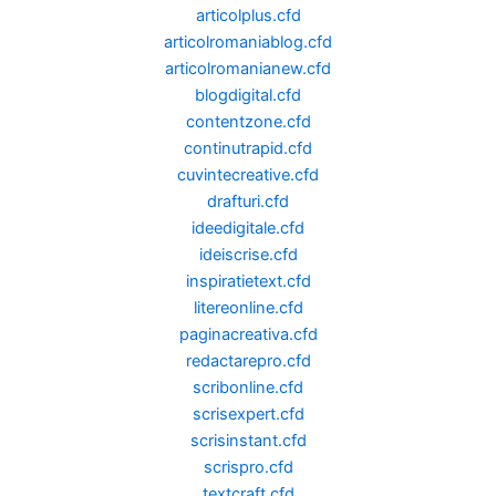
articolplus.cfd
articolromaniablog.cfd
articolromanianew.cfd
blogdigital.cfd
contentzone.cfd
continutrapid.cfd
cuvintecreative.cfd
drafturi.cfd
ideedigitale.cfd
ideiscrise.cfd
inspiratietext.cfd
litereonline.cfd
paginacreativa.cfd
redactarepro.cfd
scribonline.cfd
scrisexpert.cfd
scrisinstant.cfd
scrispro.cfd
textcraft.cfd