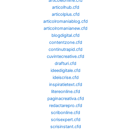
articoleonline.cfd
articolhub.cfd
articolplus.cfd
articolromaniablog.cfd
articolromanianew.cfd
blogdigital.cfd
contentzone.cfd
continutrapid.cfd
cuvintecreative.cfd
drafturi.cfd
ideedigitale.cfd
ideiscrise.cfd
inspiratietext.cfd
litereonline.cfd
paginacreativa.cfd
redactarepro.cfd
scribonline.cfd
scrisexpert.cfd
scrisinstant.cfd