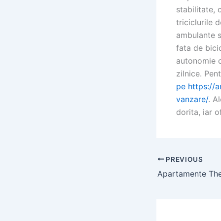
stabilitate,
triciclurile 
ambulante s
fata de bici
autonomie co
zilnice. Pen
pe https://an
vanzare/
. A
dorita, iar 
PREVIOUS