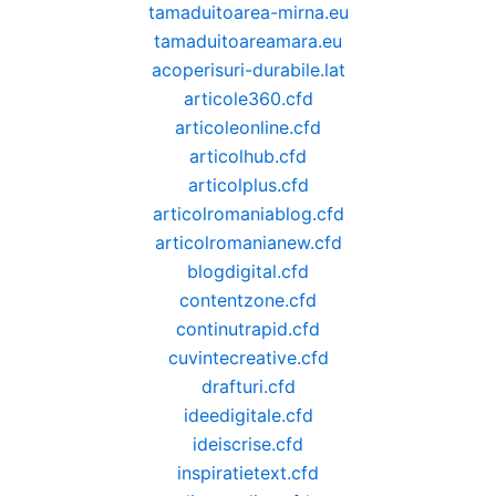
tamaduitoarea-mirna.eu
tamaduitoareamara.eu
acoperisuri-durabile.lat
articole360.cfd
articoleonline.cfd
articolhub.cfd
articolplus.cfd
articolromaniablog.cfd
articolromanianew.cfd
blogdigital.cfd
contentzone.cfd
continutrapid.cfd
cuvintecreative.cfd
drafturi.cfd
ideedigitale.cfd
ideiscrise.cfd
inspiratietext.cfd