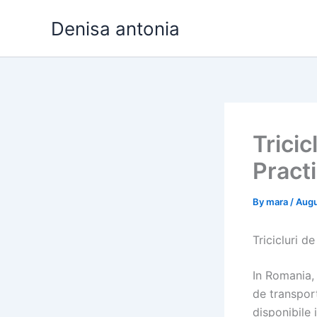
Skip
Denisa antonia
to
content
Tricic
Pract
By
mara
/
Augu
Tricicluri d
In Romania, 
de transport
disponibile 