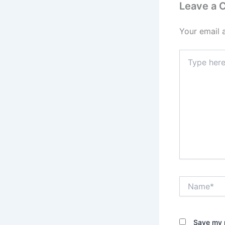
Leave a
Your email 
Type
here..
Name*
Save my n