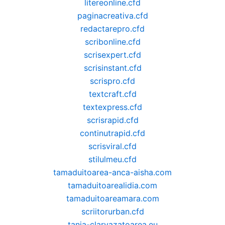
litereonline.cfd
paginacreativa.cfd
redactarepro.cfd
scribonline.cfd
scrisexpert.cfd
scrisinstant.cfd
scrispro.cfd
textcraft.cfd
textexpress.cfd
scrisrapid.cfd
continutrapid.cfd
scrisviral.cfd
stilulmeu.cfd
tamaduitoarea-anca-aisha.com
tamaduitoarealidia.com
tamaduitoareamara.com
scriitorurban.cfd
tania-clarvazatoarea.eu