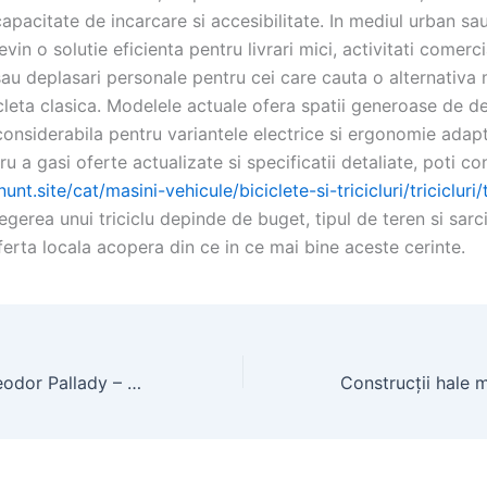
 capacitate de incarcare si accesibilitate. In mediul urban sau
devin o solutie eficienta pentru livrari mici, activitati comerc
au deplasari personale pentru cei care cauta o alternativa 
cleta clasica. Modelele actuale ofera spatii generoase de d
nsiderabila pentru variantele electrice si ergonomie adapta
tru a gasi oferte actualizate si specificatii detaliate, poti c
unt.site/cat/masini-vehicule/biciclete-si-tricicluri/tricicluri/
legerea unui triciclu depinde de buget, tipul de teren si sarci
oferta locala acopera din ce in ce mai bine aceste cerinte.
Apartamente Theodor Pallady – Studiouri moderne la centru