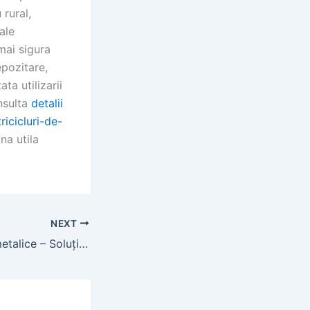
 rural,
iale
mai sigura
epozitare,
ta utilizarii
onsulta
detalii
tricicluri-de-
na utila
NEXT
Construcții hale metalice – Soluții rapide și durabile