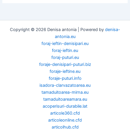
Copyright © 2026 Denisa antonia | Powered by
denisa-
antonia.eu
foraj-ieftin-denisipari.eu
foraj-ieftin.eu
foraj-puturi.eu
foraje-denisipari-puturi.biz
foraje-ieftine.eu
foraje-puturi.info
isadora-clarvazatoarea.eu
tamaduitoarea-mirna.eu
tamaduitoareamara.eu
acoperisuri-durabile.lat
articole360.cfd
articoleonline.cfd
articolhub.cfd