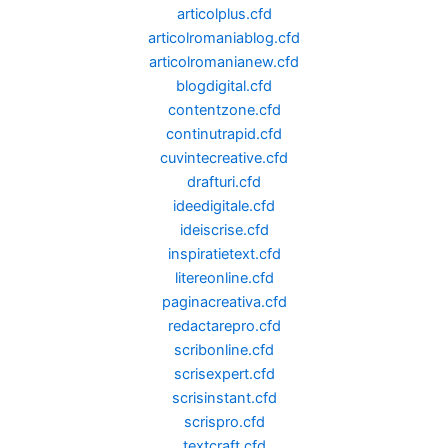
articolplus.cfd
articolromaniablog.cfd
articolromanianew.cfd
blogdigital.cfd
contentzone.cfd
continutrapid.cfd
cuvintecreative.cfd
drafturi.cfd
ideedigitale.cfd
ideiscrise.cfd
inspiratietext.cfd
litereonline.cfd
paginacreativa.cfd
redactarepro.cfd
scribonline.cfd
scrisexpert.cfd
scrisinstant.cfd
scrispro.cfd
textcraft.cfd