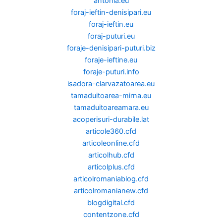
antonia.eu
foraj-ieftin-denisipari.eu
foraj-ieftin.eu
foraj-puturi.eu
foraje-denisipari-puturi.biz
foraje-ieftine.eu
foraje-puturi.info
isadora-clarvazatoarea.eu
tamaduitoarea-mirna.eu
tamaduitoareamara.eu
acoperisuri-durabile.lat
articole360.cfd
articoleonline.cfd
articolhub.cfd
articolplus.cfd
articolromaniablog.cfd
articolromanianew.cfd
blogdigital.cfd
contentzone.cfd