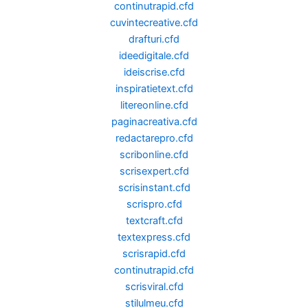
continutrapid.cfd
cuvintecreative.cfd
drafturi.cfd
ideedigitale.cfd
ideiscrise.cfd
inspiratietext.cfd
litereonline.cfd
paginacreativa.cfd
redactarepro.cfd
scribonline.cfd
scrisexpert.cfd
scrisinstant.cfd
scrispro.cfd
textcraft.cfd
textexpress.cfd
scrisrapid.cfd
continutrapid.cfd
scrisviral.cfd
stilulmeu.cfd