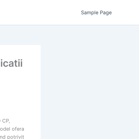
Sample Page
icatii
0 CP,
model ofera
nd potrivit