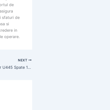
ortul de
asigura
 sfaturi de
sa si
credere in
de operare.
NEXT
Cauciucuri Tractor U445 Spate 13.6-28: Specificatii si Aplicatii