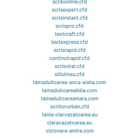
scribonline.cfd
scrisexpert.cfd
scrisinstant.cfd
scrispro.cfd
textcraft.cfd
textexpress.cfd
scrisrapid.cfd
continutrapid.cfd
scrisviral.cfd
stilulmeu.cfd
tamaduitoarea-anca-aisha.com
tamaduitoarealidia.com
tamaduitoareamara.com
scriitorurban.cfd
tania-clarvazatoarea.eu
claravazatoarea.eu
vizionara-amira.com