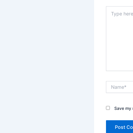
Type
here..
Name*
Save my n