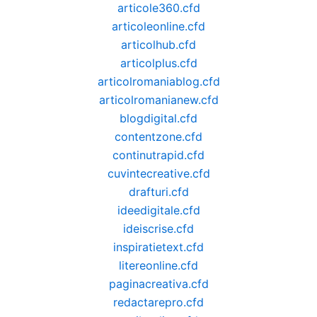
articole360.cfd
articoleonline.cfd
articolhub.cfd
articolplus.cfd
articolromaniablog.cfd
articolromanianew.cfd
blogdigital.cfd
contentzone.cfd
continutrapid.cfd
cuvintecreative.cfd
drafturi.cfd
ideedigitale.cfd
ideiscrise.cfd
inspiratietext.cfd
litereonline.cfd
paginacreativa.cfd
redactarepro.cfd