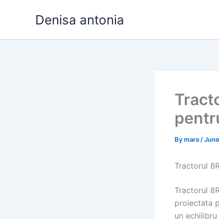
Skip
Denisa antonia
to
content
Tracto
pentr
By
mara
/
June
Tractorul 8R
Tractorul 8
proiectata p
un echilibru