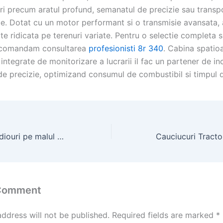
ari precum aratul profund, semanatul de precizie sau transp
le. Dotat cu un motor performant si o transmisie avansata, 
te ridicata pe terenuri variate. Pentru o selectie completa si
recomandam consultarea
profesionisti 8r 340
. Cabina spatioa
 integrate de monitorizare a lucrarii il fac un partener de in
 de precizie, optimizand consumul de combustibil si timpul 
Apartamente studiouri pe malul marii de închiriat
 Comment
address will not be published.
Required fields are marked
*