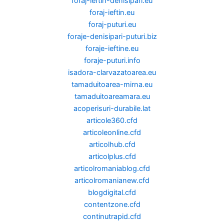
foraj-ieftin-denisipari.eu
foraj-ieftin.eu
foraj-puturi.eu
foraje-denisipari-puturi.biz
foraje-ieftine.eu
foraje-puturi.info
isadora-clarvazatoarea.eu
tamaduitoarea-mirna.eu
tamaduitoareamara.eu
acoperisuri-durabile.lat
articole360.cfd
articoleonline.cfd
articolhub.cfd
articolplus.cfd
articolromaniablog.cfd
articolromanianew.cfd
blogdigital.cfd
contentzone.cfd
continutrapid.cfd