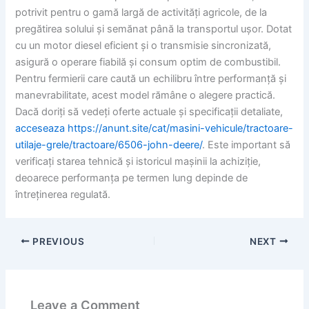
potrivit pentru o gamă largă de activități agricole, de la
pregătirea solului și semănat până la transportul ușor. Dotat
cu un motor diesel eficient și o transmisie sincronizată,
asigură o operare fiabilă și consum optim de combustibil.
Pentru fermierii care caută un echilibru între performanță și
manevrabilitate, acest model rămâne o alegere practică.
Dacă doriți să vedeți oferte actuale și specificații detaliate,
acceseaza https://anunt.site/cat/masini-vehicule/tractoare-
utilaje-grele/tractoare/6506-john-deere/
. Este important să
verificați starea tehnică și istoricul mașinii la achiziție,
deoarece performanța pe termen lung depinde de
întreținerea regulată.
PREVIOUS
NEXT
Leave a Comment