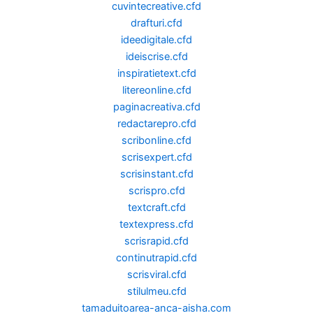
cuvintecreative.cfd
drafturi.cfd
ideedigitale.cfd
ideiscrise.cfd
inspiratietext.cfd
litereonline.cfd
paginacreativa.cfd
redactarepro.cfd
scribonline.cfd
scrisexpert.cfd
scrisinstant.cfd
scrispro.cfd
textcraft.cfd
textexpress.cfd
scrisrapid.cfd
continutrapid.cfd
scrisviral.cfd
stilulmeu.cfd
tamaduitoarea-anca-aisha.com