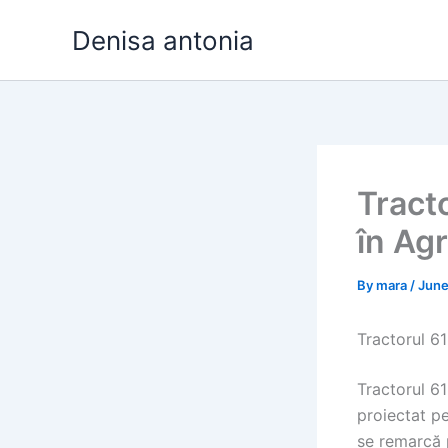
Skip
Denisa antonia
to
content
Tracto
în Ag
By
mara
/
June
Tractorul 61
Tractorul 6
proiectat pe
se remarcă p