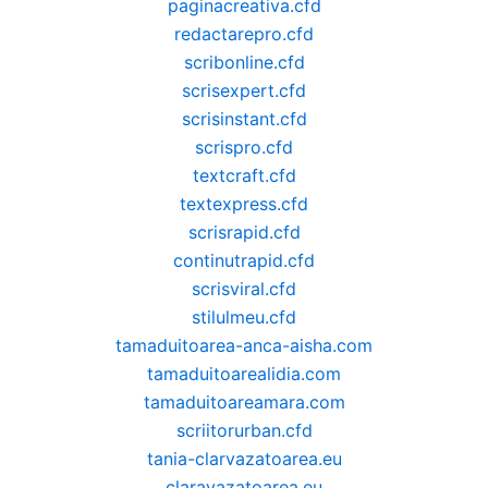
paginacreativa.cfd
redactarepro.cfd
scribonline.cfd
scrisexpert.cfd
scrisinstant.cfd
scrispro.cfd
textcraft.cfd
textexpress.cfd
scrisrapid.cfd
continutrapid.cfd
scrisviral.cfd
stilulmeu.cfd
tamaduitoarea-anca-aisha.com
tamaduitoarealidia.com
tamaduitoareamara.com
scriitorurban.cfd
tania-clarvazatoarea.eu
claravazatoarea.eu