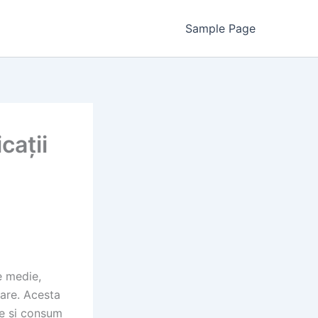
Sample Page
cații
e medie,
oare. Acesta
re și consum