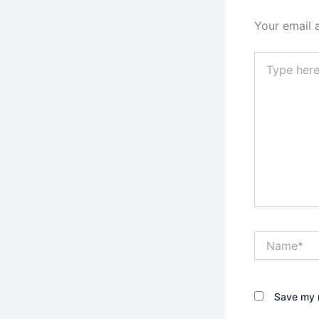
Your email 
Type
here..
Name*
Save my n