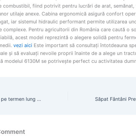
 combustibil, fiind potrivit pentru lucrări de arat, semănat, 
unor utilaje anexe. Cabina ergonomică asigură confort oper
gat, iar sistemul hidraulic performant permite utilizarea un
 complexe. Pentru agricultorii din România care caută o so
 fiabilă, acest model reprezintă o alegere solidă pentru fer
medii.
vezi aici
Este important să consultați întotdeauna spec
ale și să evaluați nevoile proprii înainte de a alege un tract
că modelul 6130M se potrivește perfect cu activitatea dum
Case de închiriat pe termen lung | Apartamente studiouri
 Comment