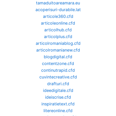
tamaduitoareamara.eu
acoperisuri-durabile.lat
articole360.cfd
articoleonline.cfd
articolhub.cfd
articolplus.cfd
articolromaniablog.cfd
articolromanianew.cfd
blogdigital.cfd
contentzone.cfd
continutrapid.cfd
cuvintecreative.cfd
drafturi.cfd
ideedigitale.cfd
ideiscrise.cfd
inspiratietext.cfd
litereonline.cfd