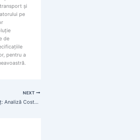
transport și
atorului pe
or
luție
me de
ificațiile
or, pentru a
neavoastră.
NEXT
Săpat Fântâni Preț: Analiză Costuri și Factori de Influență