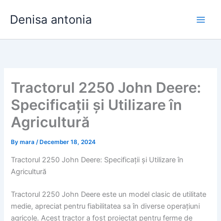
Skip
Denisa antonia
to
content
Tractorul 2250 John Deere:
Specificații și Utilizare în
Agricultură
By
mara
/
December 18, 2024
Tractorul 2250 John Deere: Specificații și Utilizare în
Agricultură
Tractorul 2250 John Deere este un model clasic de utilitate
medie, apreciat pentru fiabilitatea sa în diverse operațiuni
agricole. Acest tractor a fost proiectat pentru ferme de