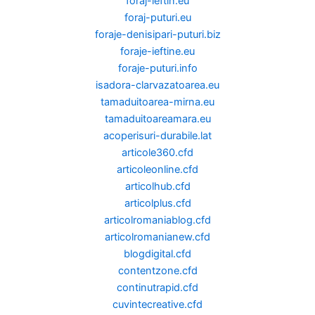
foraj-ieftin.eu
foraj-puturi.eu
foraje-denisipari-puturi.biz
foraje-ieftine.eu
foraje-puturi.info
isadora-clarvazatoarea.eu
tamaduitoarea-mirna.eu
tamaduitoareamara.eu
acoperisuri-durabile.lat
articole360.cfd
articoleonline.cfd
articolhub.cfd
articolplus.cfd
articolromaniablog.cfd
articolromanianew.cfd
blogdigital.cfd
contentzone.cfd
continutrapid.cfd
cuvintecreative.cfd