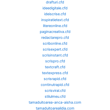
drafturi.cfd
ideedigitale.cfd
ideiscrise.cfd
inspiratietext.cfd
litereonline.cfd
paginacreativa.cfd
redactarepro.cfd
scribonline.cfd
scrisexpert.cfd
scrisinstant.cfd
scrispro.cfd
textcraft.cfd
textexpress.cfd
scrisrapid.cfd
continutrapid.cfd
scrisviral.cfd
stilulmeu.cfd
tamaduitoarea-anca-aisha.com
tamaduitoarealidia.com