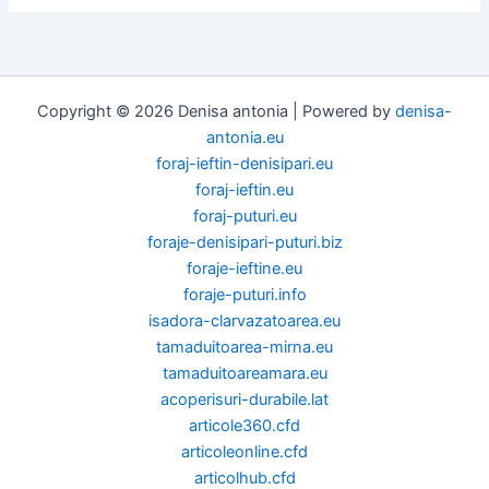
Copyright © 2026 Denisa antonia | Powered by
denisa-
antonia.eu
foraj-ieftin-denisipari.eu
foraj-ieftin.eu
foraj-puturi.eu
foraje-denisipari-puturi.biz
foraje-ieftine.eu
foraje-puturi.info
isadora-clarvazatoarea.eu
tamaduitoarea-mirna.eu
tamaduitoareamara.eu
acoperisuri-durabile.lat
articole360.cfd
articoleonline.cfd
articolhub.cfd