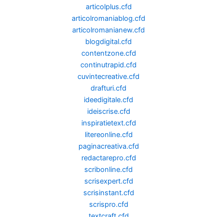
articolplus.cfd
articolromaniablog.cfd
articolromanianew.cfd
blogdigital.cfd
contentzone.cfd
continutrapid.cfd
cuvintecreative.cfd
drafturi.cfd
ideedigitale.cfd
ideiscrise.cfd
inspiratietext.cfd
litereonline.cfd
paginacreativa.cfd
redactarepro.cfd
scribonline.cfd
scrisexpert.cfd
scrisinstant.cfd
scrispro.cfd
textcraft.cfd