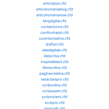
articolplus.cfd
articolromaniablog.cfd
articolromanianew.cfd
blogdigital.cfd
contentzone.cfd
continutrapid.cfd
cuvintecreative.cfd
drafturi.cfd
ideedigitale.cfd
ideiscrise.cfd
inspiratietext.cfd
litereonline.cfd
paginacreativa.cfd
redactarepro.cfd
scribonline.cfd
scrisexpert.cfd
scrisinstant.cfd
scrispro.cfd
textcraft.cfd