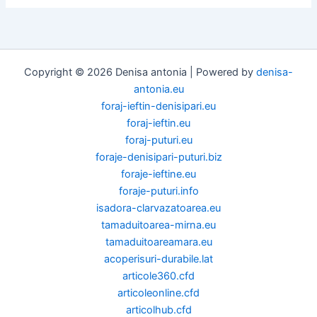
Copyright © 2026 Denisa antonia | Powered by
denisa-
antonia.eu
foraj-ieftin-denisipari.eu
foraj-ieftin.eu
foraj-puturi.eu
foraje-denisipari-puturi.biz
foraje-ieftine.eu
foraje-puturi.info
isadora-clarvazatoarea.eu
tamaduitoarea-mirna.eu
tamaduitoareamara.eu
acoperisuri-durabile.lat
articole360.cfd
articoleonline.cfd
articolhub.cfd