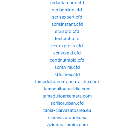
redactarepro.cfd
scribonline.cfd
scrisexpert.cfd
scrisinstant.cfd
scrispro.cfd
textcraft.cfd
textexpress.cfd
scrisrapid.cfd
continutrapid.cfd
scrisviral.cfd
stilulmeu.cfd
tamaduitoarea-anca-aisha.com
tamaduitoarealidia.com
tamaduitoareamara.com
scriitorurban.cfd
tania-clarvazatoarea.eu
claravazatoarea.eu
vizionara-amira.com