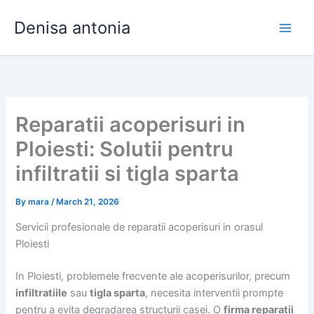
Skip
Denisa antonia
to
content
Reparatii acoperisuri in
Ploiesti: Solutii pentru
infiltratii si tigla sparta
By
mara
/
March 21, 2026
Servicii profesionale de reparatii acoperisuri in orasul
Ploiesti
In Ploiesti, problemele frecvente ale acoperisurilor, precum
infiltratiile
sau
tigla sparta
, necesita interventii prompte
pentru a evita degradarea structurii casei. O
firma reparatii