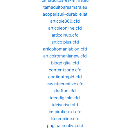
tamaduitoarea-mirna.eu
tamaduitoareamara.eu
acoperisuri-durabile.lat
articole360.cfd
articoleonline.cfd
articolhub.cfd
articolplus.cfd
articolromaniablog.cfd
articolromanianew.cfd
blogdigital.cfd
contentzone.cfd
continutrapid.cfd
cuvintecreative.cfd
drafturi.cfd
ideedigitale.cfd
ideiscrise.cfd
inspiratietext.cfd
litereonline.cfd
paginacreativa.cfd