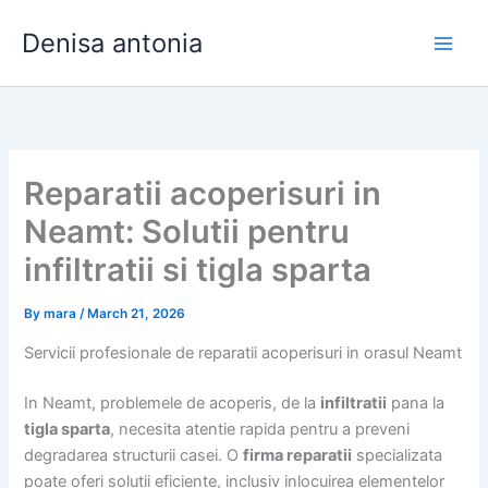
Skip
Denisa antonia
to
content
Reparatii acoperisuri in
Neamt: Solutii pentru
infiltratii si tigla sparta
By
mara
/
March 21, 2026
Servicii profesionale de reparatii acoperisuri in orasul Neamt
In Neamt, problemele de acoperis, de la
infiltratii
pana la
tigla sparta
, necesita atentie rapida pentru a preveni
degradarea structurii casei. O
firma reparatii
specializata
poate oferi solutii eficiente, inclusiv inlocuirea elementelor