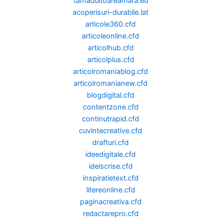
tamaduitoareamara.eu
acoperisuri-durabile.lat
articole360.cfd
articoleonline.cfd
articolhub.cfd
articolplus.cfd
articolromaniablog.cfd
articolromanianew.cfd
blogdigital.cfd
contentzone.cfd
continutrapid.cfd
cuvintecreative.cfd
drafturi.cfd
ideedigitale.cfd
ideiscrise.cfd
inspiratietext.cfd
litereonline.cfd
paginacreativa.cfd
redactarepro.cfd