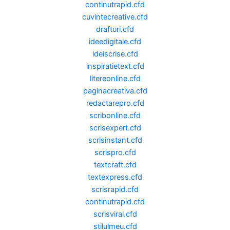
continutrapid.cfd
cuvintecreative.cfd
drafturi.cfd
ideedigitale.cfd
ideiscrise.cfd
inspiratietext.cfd
litereonline.cfd
paginacreativa.cfd
redactarepro.cfd
scribonline.cfd
scrisexpert.cfd
scrisinstant.cfd
scrispro.cfd
textcraft.cfd
textexpress.cfd
scrisrapid.cfd
continutrapid.cfd
scrisviral.cfd
stilulmeu.cfd