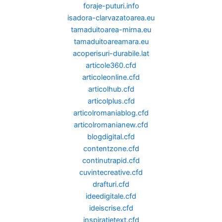
foraje-puturi.info
isadora-clarvazatoarea.eu
tamaduitoarea-mirna.eu
tamaduitoareamara.eu
acoperisuri-durabile.lat
articole360.cfd
articoleonline.cfd
articolhub.cfd
articolplus.cfd
articolromaniablog.cfd
articolromanianew.cfd
blogdigital.cfd
contentzone.cfd
continutrapid.cfd
cuvintecreative.cfd
drafturi.cfd
ideedigitale.cfd
ideiscrise.cfd
inspiratietext.cfd