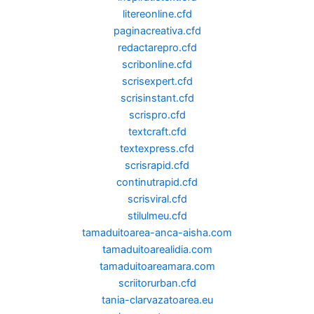
litereonline.cfd
paginacreativa.cfd
redactarepro.cfd
scribonline.cfd
scrisexpert.cfd
scrisinstant.cfd
scrispro.cfd
textcraft.cfd
textexpress.cfd
scrisrapid.cfd
continutrapid.cfd
scrisviral.cfd
stilulmeu.cfd
tamaduitoarea-anca-aisha.com
tamaduitoarealidia.com
tamaduitoareamara.com
scriitorurban.cfd
tania-clarvazatoarea.eu