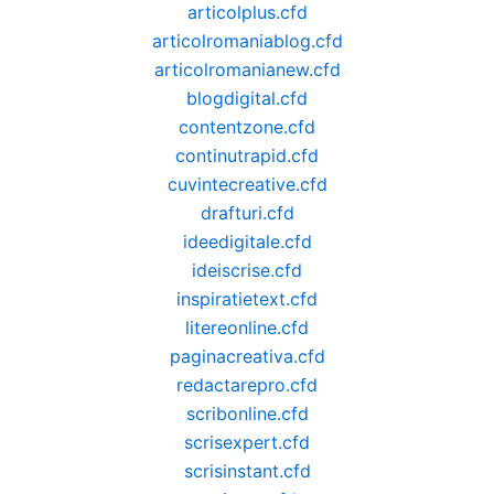
articolplus.cfd
articolromaniablog.cfd
articolromanianew.cfd
blogdigital.cfd
contentzone.cfd
continutrapid.cfd
cuvintecreative.cfd
drafturi.cfd
ideedigitale.cfd
ideiscrise.cfd
inspiratietext.cfd
litereonline.cfd
paginacreativa.cfd
redactarepro.cfd
scribonline.cfd
scrisexpert.cfd
scrisinstant.cfd