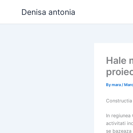
Skip
Denisa antonia
to
content
Hale m
proiec
By
mara
/
Marc
Constructia 
In regiunea 
activitati i
se bazeaza