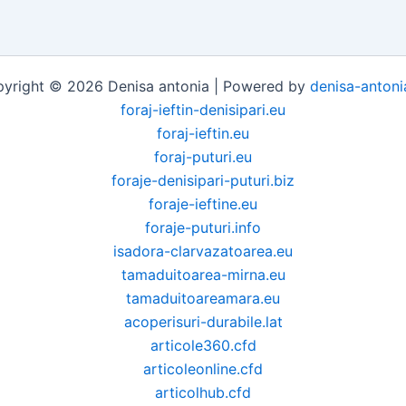
yright © 2026 Denisa antonia | Powered by
denisa-antoni
foraj-ieftin-denisipari.eu
foraj-ieftin.eu
foraj-puturi.eu
foraje-denisipari-puturi.biz
foraje-ieftine.eu
foraje-puturi.info
isadora-clarvazatoarea.eu
tamaduitoarea-mirna.eu
tamaduitoareamara.eu
acoperisuri-durabile.lat
articole360.cfd
articoleonline.cfd
articolhub.cfd