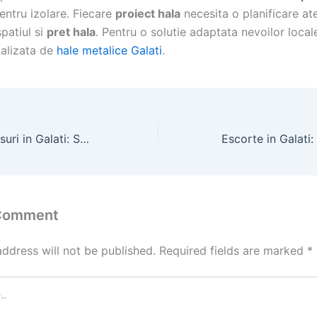
ntru izolare. Fiecare
proiect hala
necesita o planificare at
patiul si
pret hala
. Pentru o solutie adaptata nevoilor locale
ializata de
hale metalice Galati
.
Reparatii acoperisuri in Galati: Solutii pentru infiltratii si tigla sparta
 Comment
address will not be published.
Required fields are marked
*