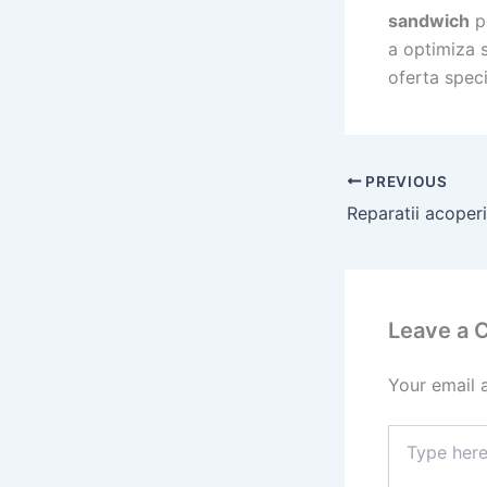
sandwich
pe
a optimiza s
oferta spec
PREVIOUS
Leave a
Your email 
Type
here..