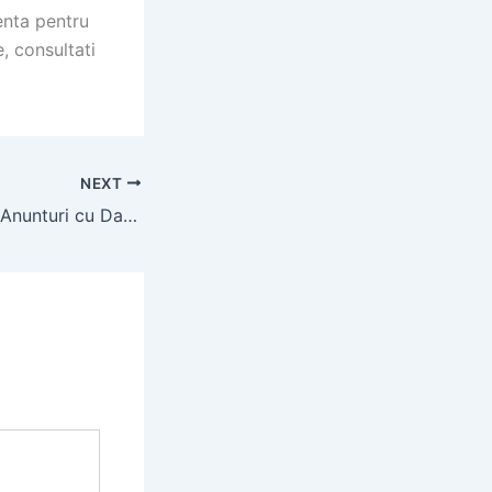
enta pentru
, consultati
NEXT
Escorte in Galati: Anunturi cu Dame de Companie si Escorte Independente