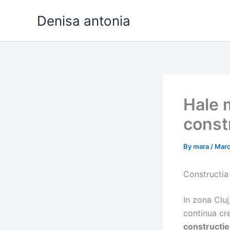
Skip
Denisa antonia
to
content
Hale m
constr
By
mara
/
Marc
Constructia
In zona Cluj
continua cr
constructie