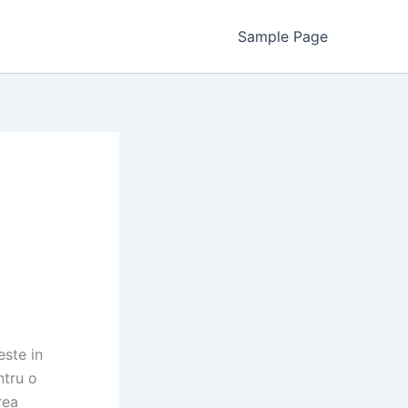
Sample Page
este in
ntru o
rea