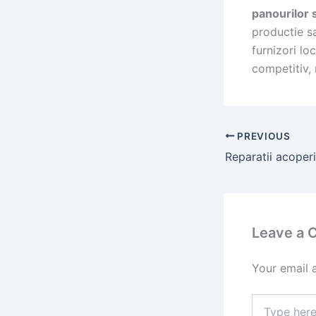
panourilor
productie s
furnizori lo
competitiv,
PREVIOUS
Leave a
Your email 
Type
here..