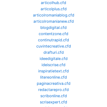
articolhub.cfd
articolplus.cfd
articolromaniablog.cfd
articolromanianew.cfd
blogdigital.cfd
contentzone.cfd
continutrapid.cfd
cuvintecreative.cfd
drafturi.cfd
ideedigitale.cfd
ideiscrise.cfd
inspiratietext.cfd
litereonline.cfd
paginacreativa.cfd
redactarepro.cfd
scribonline.cfd
scrisexpert.cfd