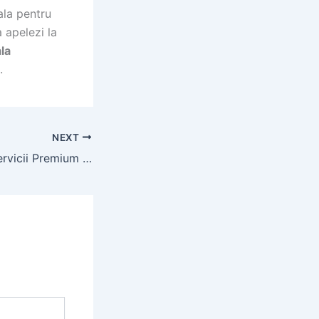
ala pentru
a apelezi la
la
.
NEXT
Escorte in Cluj: Servicii Premium si Anunturi Verificate