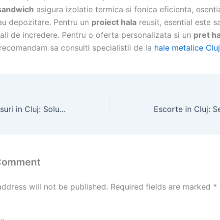
 sandwich
asigura izolatie termica si fonica eficienta, esenti
au depozitare. Pentru un
proiect hala
reusit, esential este s
cali de incredere. Pentru o oferta personalizata si un
pret ha
 recomandam sa consulti specialistii de la
hale metalice Cluj
Reparatii acoperisuri in Cluj: Solutii pentru infiltratii si tigla sparta
 Comment
address will not be published.
Required fields are marked
*