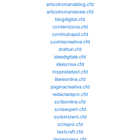
articolromaniablog.cfd
articolromanianew.cfd
blogdigital.cfd
contentzone.cfd
continutrapid.cfd
cuvintecreative.cfd
drafturi.cfd
ideedigitale.cfd
ideiscrise.cfd
inspiratietext.cfd
litereonline.cfd
paginacreativa.cfd
redactarepro.cfd
scribonline.cfd
scrisexpert.cfd
scrisinstant.cfd
scrispro.cfd
textcraft.cfd
textexpress.cfd