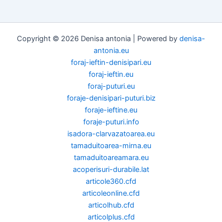
Copyright © 2026 Denisa antonia | Powered by
denisa-
antonia.eu
foraj-ieftin-denisipari.eu
foraj-ieftin.eu
foraj-puturi.eu
foraje-denisipari-puturi.biz
foraje-ieftine.eu
foraje-puturi.info
isadora-clarvazatoarea.eu
tamaduitoarea-mirna.eu
tamaduitoareamara.eu
acoperisuri-durabile.lat
articole360.cfd
articoleonline.cfd
articolhub.cfd
articolplus.cfd