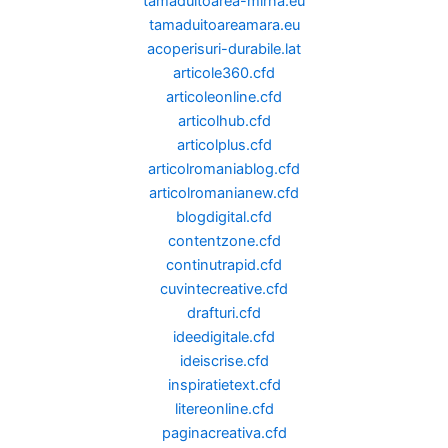
tamaduitoarea-mirna.eu
tamaduitoareamara.eu
acoperisuri-durabile.lat
articole360.cfd
articoleonline.cfd
articolhub.cfd
articolplus.cfd
articolromaniablog.cfd
articolromanianew.cfd
blogdigital.cfd
contentzone.cfd
continutrapid.cfd
cuvintecreative.cfd
drafturi.cfd
ideedigitale.cfd
ideiscrise.cfd
inspiratietext.cfd
litereonline.cfd
paginacreativa.cfd