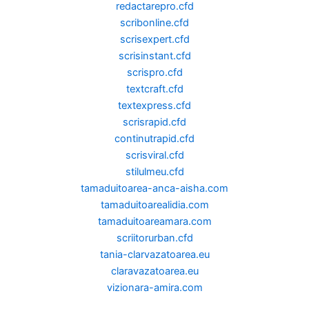
redactarepro.cfd
scribonline.cfd
scrisexpert.cfd
scrisinstant.cfd
scrispro.cfd
textcraft.cfd
textexpress.cfd
scrisrapid.cfd
continutrapid.cfd
scrisviral.cfd
stilulmeu.cfd
tamaduitoarea-anca-aisha.com
tamaduitoarealidia.com
tamaduitoareamara.com
scriitorurban.cfd
tania-clarvazatoarea.eu
claravazatoarea.eu
vizionara-amira.com