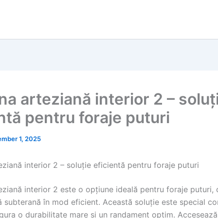
a arteziană interior 2 – soluț
ntă pentru foraje puturi
mber 1, 2025
ziană interior 2 – soluție eficientă pentru foraje puturi
ziană interior 2 este o opțiune ideală pentru foraje puturi, 
ă subterană în mod eficient. Această soluție este special c
igura o durabilitate mare și un randament optim. Acceseaz