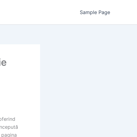
Sample Page
ie
oferind
oncepută
ă pagina