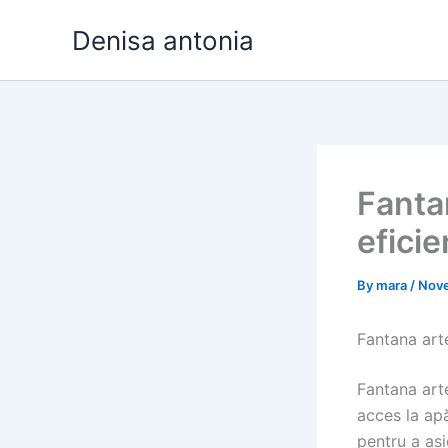
Skip
Denisa antonia
to
content
Fantan
eficie
By
mara
/
Nove
Fantana arte
Fantana arte
acces la ap
pentru a as