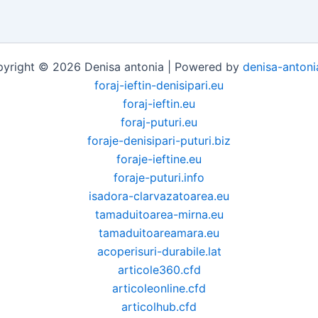
yright © 2026 Denisa antonia | Powered by
denisa-antoni
foraj-ieftin-denisipari.eu
foraj-ieftin.eu
foraj-puturi.eu
foraje-denisipari-puturi.biz
foraje-ieftine.eu
foraje-puturi.info
isadora-clarvazatoarea.eu
tamaduitoarea-mirna.eu
tamaduitoareamara.eu
acoperisuri-durabile.lat
articole360.cfd
articoleonline.cfd
articolhub.cfd