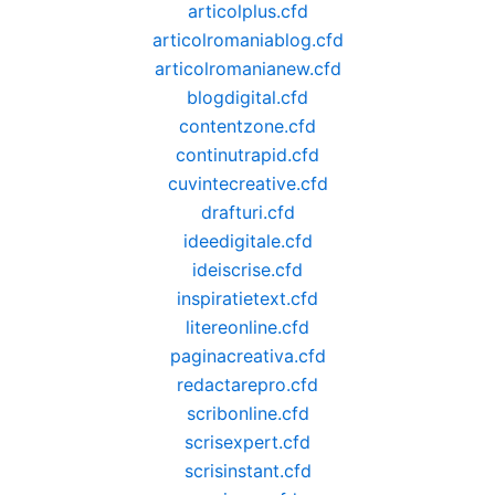
articolplus.cfd
articolromaniablog.cfd
articolromanianew.cfd
blogdigital.cfd
contentzone.cfd
continutrapid.cfd
cuvintecreative.cfd
drafturi.cfd
ideedigitale.cfd
ideiscrise.cfd
inspiratietext.cfd
litereonline.cfd
paginacreativa.cfd
redactarepro.cfd
scribonline.cfd
scrisexpert.cfd
scrisinstant.cfd