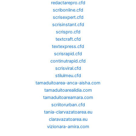
redactarepro.cfd
scribonline.cfd
scrisexpert.cfd
scrisinstant.cfd
scrispro.cfd
textcraft.cfd
textexpress.cfd
scrisrapid.cfd
continutrapid.cfd
scrisviral.cfd
stilulmeu.cfd
tamaduitoarea-anca-aisha.com
tamaduitoarealidia.com
tamaduitoareamara.com
scriitorurban.cfd
tania-clarvazatoarea.eu
claravazatoarea.eu
vizionara-amira.com