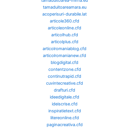
tamaduitoarea-mirna.eu
tamaduitoareamara.eu
acoperisuri-durabile.lat
articole360.cfd
articoleonline.cfd
articolhub.cfd
articolplus.cfd
articolromaniablog.cfd
articolromanianew.cfd
blogdigital.cfd
contentzone.cfd
continutrapid.cfd
cuvintecreative.cfd
drafturi.cfd
ideedigitale.cfd
ideiscrise.cfd
inspiratietext.cfd
litereonline.cfd
paginacreativa.cfd