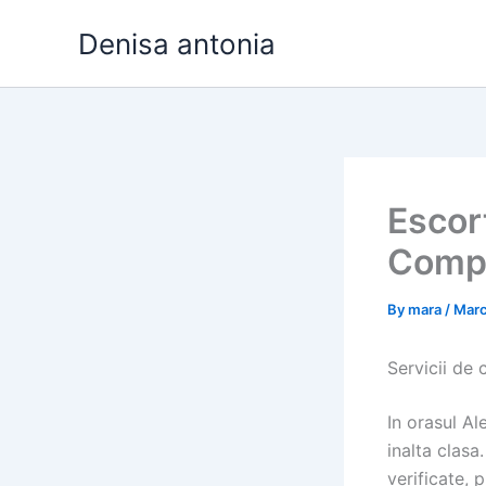
Skip
Denisa antonia
to
content
Escor
Compa
By
mara
/
Marc
Servicii de
In orasul Al
inalta clasa
verificate, 