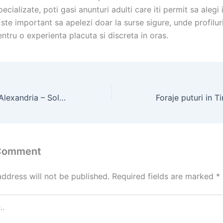
ecializate, poti gasi anunturi adulti care iti permit sa alegi 
Este important sa apelezi doar la surse sigure, unde profilur
entru o experienta placuta si discreta in oras.
Hale metalice in Alexandria – Solutii pentru depozitare si productie
 Comment
address will not be published.
Required fields are marked
*