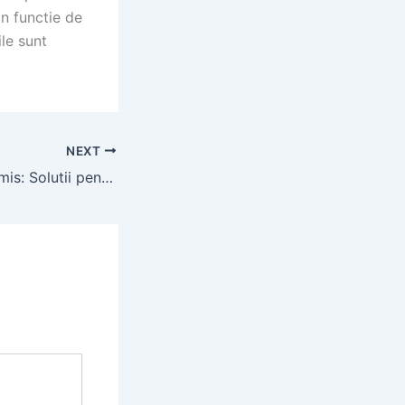
in functie de
ile sunt
NEXT
Foraje puturi in Timis: Solutii pentru apa freatica si preturi accesibile