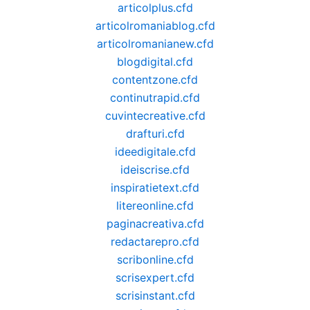
articolplus.cfd
articolromaniablog.cfd
articolromanianew.cfd
blogdigital.cfd
contentzone.cfd
continutrapid.cfd
cuvintecreative.cfd
drafturi.cfd
ideedigitale.cfd
ideiscrise.cfd
inspiratietext.cfd
litereonline.cfd
paginacreativa.cfd
redactarepro.cfd
scribonline.cfd
scrisexpert.cfd
scrisinstant.cfd