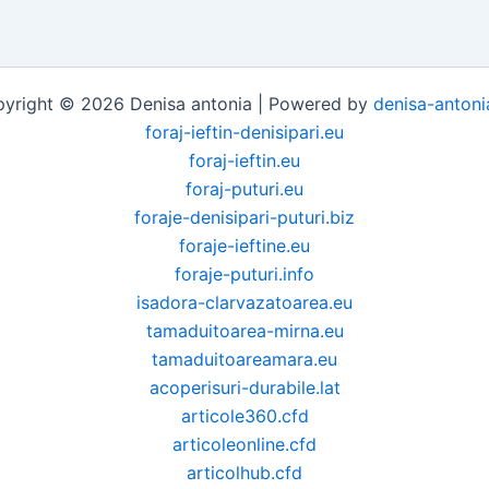
yright © 2026 Denisa antonia | Powered by
denisa-antoni
foraj-ieftin-denisipari.eu
foraj-ieftin.eu
foraj-puturi.eu
foraje-denisipari-puturi.biz
foraje-ieftine.eu
foraje-puturi.info
isadora-clarvazatoarea.eu
tamaduitoarea-mirna.eu
tamaduitoareamara.eu
acoperisuri-durabile.lat
articole360.cfd
articoleonline.cfd
articolhub.cfd