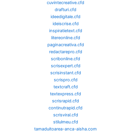
cuvintecreative.cfd
drafturi.cfd
ideedigitale.cfd
ideiscrise.cfd
inspiratietext.cfd
litereonline.cfd
paginacreativa.cfd
redactarepro.cfd
scribonline.cfd
scrisexpert.cfd
scrisinstant.cfd
scrispro.cfd
textcraft.cfd
textexpress.cfd
scrisrapid.cfd
continutrapid.cfd
scrisviral.cfd
stilulmeu.cfd
tamaduitoarea-anca-aisha.com