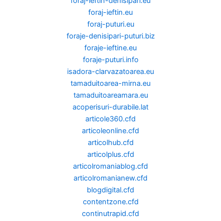
foraj-ieftin-denisipari.eu
foraj-ieftin.eu
foraj-puturi.eu
foraje-denisipari-puturi.biz
foraje-ieftine.eu
foraje-puturi.info
isadora-clarvazatoarea.eu
tamaduitoarea-mirna.eu
tamaduitoareamara.eu
acoperisuri-durabile.lat
articole360.cfd
articoleonline.cfd
articolhub.cfd
articolplus.cfd
articolromaniablog.cfd
articolromanianew.cfd
blogdigital.cfd
contentzone.cfd
continutrapid.cfd