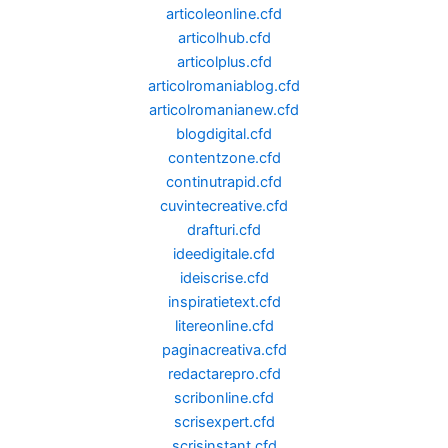
articoleonline.cfd
articolhub.cfd
articolplus.cfd
articolromaniablog.cfd
articolromanianew.cfd
blogdigital.cfd
contentzone.cfd
continutrapid.cfd
cuvintecreative.cfd
drafturi.cfd
ideedigitale.cfd
ideiscrise.cfd
inspiratietext.cfd
litereonline.cfd
paginacreativa.cfd
redactarepro.cfd
scribonline.cfd
scrisexpert.cfd
scrisinstant.cfd