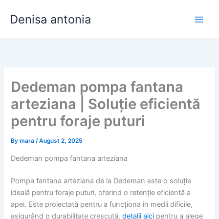
Skip
Denisa antonia
to
content
Dedeman pompa fantana
arteziana | Soluție eficientă
pentru foraje puturi
By
mara
/
August 2, 2025
Dedeman pompa fantana arteziana
Pompa fantana arteziana de la Dedeman este o soluție
ideală pentru foraje puturi, oferind o retenție eficientă a
apei. Este proiectată pentru a funcționa în medii dificile,
asigurând o durabilitate crescută.
detalii aici
pentru a alege