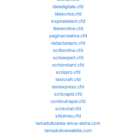
ideedigitale.cfd
ideiscrise.cfd
inspiratietext.cfd
litereonline.cfd
paginacreativa.cfd
redactarepro.cfd
scribonline.cfd
scrisexpert.cfd
scrisinstant.cfd
scrispro.cfd
textcraft.cfd
textexpress.cfd
scrisrapid.cfd
continutrapid.cfd
scrisviral.cfd
stilulmeu.cfd
tamaduitoarea-anca-aisha.com
tamaduitoarealidia.com