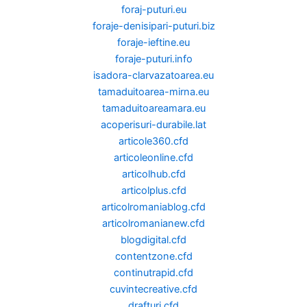
foraj-puturi.eu
foraje-denisipari-puturi.biz
foraje-ieftine.eu
foraje-puturi.info
isadora-clarvazatoarea.eu
tamaduitoarea-mirna.eu
tamaduitoareamara.eu
acoperisuri-durabile.lat
articole360.cfd
articoleonline.cfd
articolhub.cfd
articolplus.cfd
articolromaniablog.cfd
articolromanianew.cfd
blogdigital.cfd
contentzone.cfd
continutrapid.cfd
cuvintecreative.cfd
drafturi.cfd