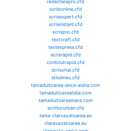
redactarepro.cfd
scribonline.cfd
scrisexpert.cfd
scrisinstant.cfd
scrispro.cfd
textcraft.cfd
textexpress.cfd
scrisrapid.cfd
continutrapid.cfd
scrisviral.cfd
stilulmeu.cfd
tamaduitoarea-anca-aisha.com
tamaduitoarealidia.com
tamaduitoareamara.com
scriitorurban.cfd
tania-clarvazatoarea.eu
claravazatoarea.eu
vizionara-amira.com