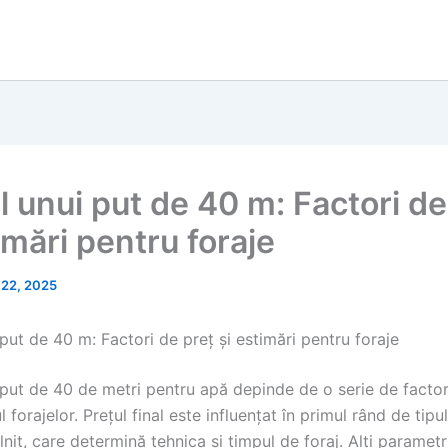
l unui put de 40 m: Factori de
imări pentru foraje
l 22, 2025
put de 40 m: Factori de preț și estimări pentru foraje
put de 40 de metri pentru apă depinde de o serie de factori
 forajelor. Prețul final este influențat în primul rând de tipul
lnit, care determină tehnica și timpul de foraj. Alți parametr