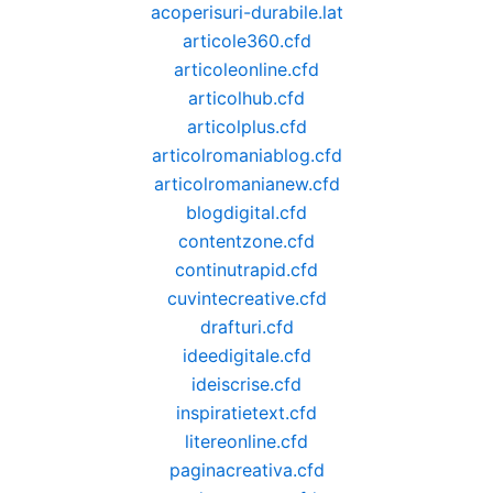
acoperisuri-durabile.lat
articole360.cfd
articoleonline.cfd
articolhub.cfd
articolplus.cfd
articolromaniablog.cfd
articolromanianew.cfd
blogdigital.cfd
contentzone.cfd
continutrapid.cfd
cuvintecreative.cfd
drafturi.cfd
ideedigitale.cfd
ideiscrise.cfd
inspiratietext.cfd
litereonline.cfd
paginacreativa.cfd