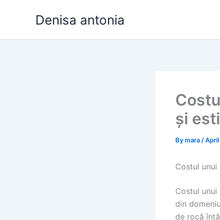
Skip
Denisa antonia
to
content
Costu
și est
By
mara
/
Apri
Costul unui 
Costul unui 
din domeniul
de rocă întâ