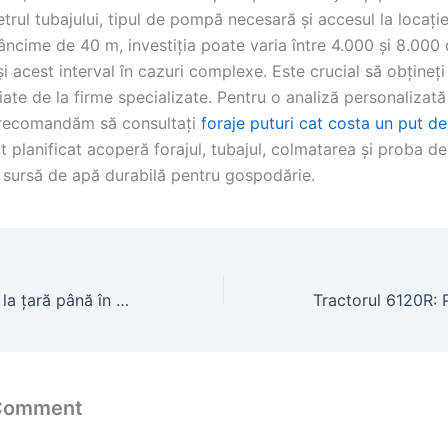
trul tubajului, tipul de pompă necesară și accesul la locație
ncime de 40 m, investiția poate varia între 4.000 și 8.000 d
 acest interval în cazuri complexe. Este crucial să obțineț
iate de la firme specializate. Pentru o analiză personalizată
 recomandăm să consultați
foraje puturi cat costa un put d
t planificat acoperă forajul, tubajul, colmatarea și proba 
 sursă de apă durabilă pentru gospodărie.
Casa de vânzare la țară până în 3000 euro
 Comment