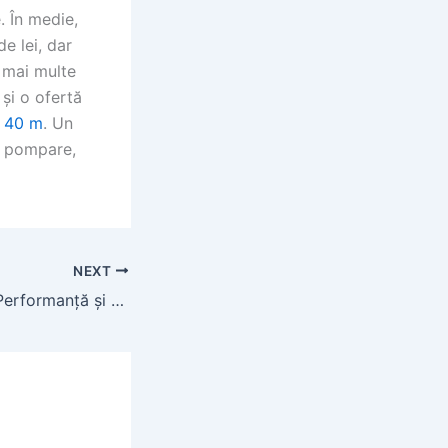
. În medie,
e lei, dar
i mai multe
 și o ofertă
e 40 m
. Un
de pompare,
NEXT
Tractorul 6120R: Performanță și Versatilitate pentru Agricultura Modernă