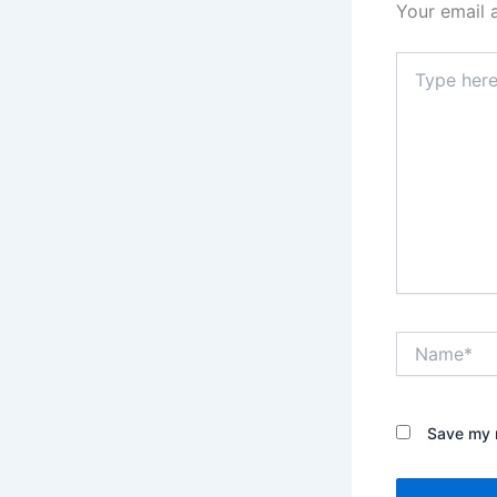
Your email 
Type
here..
Name*
Save my n