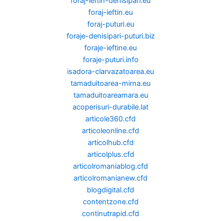
foraj-ieftin-denisipari.eu
foraj-ieftin.eu
foraj-puturi.eu
foraje-denisipari-puturi.biz
foraje-ieftine.eu
foraje-puturi.info
isadora-clarvazatoarea.eu
tamaduitoarea-mirna.eu
tamaduitoareamara.eu
acoperisuri-durabile.lat
articole360.cfd
articoleonline.cfd
articolhub.cfd
articolplus.cfd
articolromaniablog.cfd
articolromanianew.cfd
blogdigital.cfd
contentzone.cfd
continutrapid.cfd