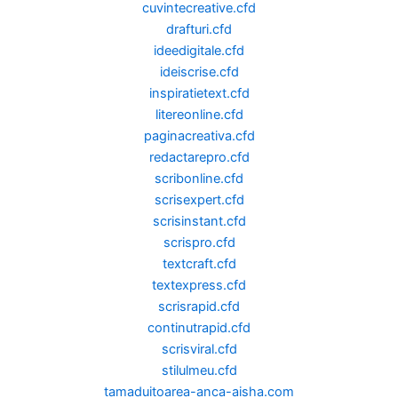
cuvintecreative.cfd
drafturi.cfd
ideedigitale.cfd
ideiscrise.cfd
inspiratietext.cfd
litereonline.cfd
paginacreativa.cfd
redactarepro.cfd
scribonline.cfd
scrisexpert.cfd
scrisinstant.cfd
scrispro.cfd
textcraft.cfd
textexpress.cfd
scrisrapid.cfd
continutrapid.cfd
scrisviral.cfd
stilulmeu.cfd
tamaduitoarea-anca-aisha.com