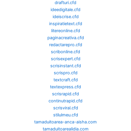
drafturi.cfd
ideedigitale.cfd
ideiscrise.cfd
inspiratietext.cfd
litereonline.cfd
paginacreativa.cfd
redactarepro.cfd
scribonline.cfd
scrisexpert.cfd
scrisinstant.cfd
scrispro.cfd
textcraft.cfd
textexpress.cfd
scrisrapid.cfd
continutrapid.cfd
scrisviral.cfd
stilulmeu.cfd
tamaduitoarea-anca-aisha.com
tamaduitoarealidia.com