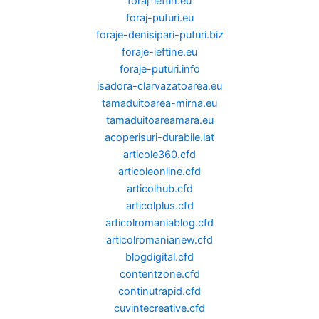
foraj-ieftin.eu
foraj-puturi.eu
foraje-denisipari-puturi.biz
foraje-ieftine.eu
foraje-puturi.info
isadora-clarvazatoarea.eu
tamaduitoarea-mirna.eu
tamaduitoareamara.eu
acoperisuri-durabile.lat
articole360.cfd
articoleonline.cfd
articolhub.cfd
articolplus.cfd
articolromaniablog.cfd
articolromanianew.cfd
blogdigital.cfd
contentzone.cfd
continutrapid.cfd
cuvintecreative.cfd