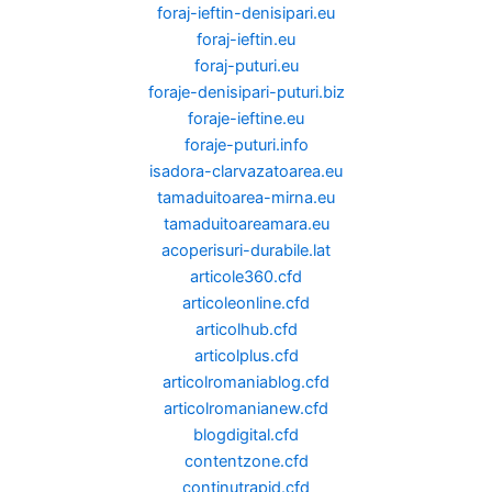
foraj-ieftin-denisipari.eu
foraj-ieftin.eu
foraj-puturi.eu
foraje-denisipari-puturi.biz
foraje-ieftine.eu
foraje-puturi.info
isadora-clarvazatoarea.eu
tamaduitoarea-mirna.eu
tamaduitoareamara.eu
acoperisuri-durabile.lat
articole360.cfd
articoleonline.cfd
articolhub.cfd
articolplus.cfd
articolromaniablog.cfd
articolromanianew.cfd
blogdigital.cfd
contentzone.cfd
continutrapid.cfd