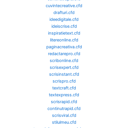
cuvintecreative.cfd
drafturi.cfd
ideedigitale.cfd
ideiscrise.cfd
inspiratietext.cfd
litereonline.cfd
paginacreativa.cfd
redactarepro.cfd
scribonline.cfd
scrisexpert.cfd
scrisinstant.cfd
scrispro.cfd
textcraft.cfd
textexpress.cfd
scrisrapid.cfd
continutrapid.cfd
scrisviral.cfd
stilulmeu.cfd