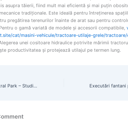
is asupra tăierii, fiind mult mai eficientă și mai puțin obosi
mecanice tradiționale. Este ideală pentru întreținerea spațiil
tru pregătirea terenurilor înainte de arat sau pentru control
. Pentru o gamă variată de modele și accesorii compatibile,
t.site/cat/masini-vehicule/tractoare-utilaje-grele/tractoare
 Alegerea unei cositoare hidraulice potrivite mărimii tractorulu
ște productivitatea și protejează utilajul pe termen lung.
Apartament Central Park – Studiouri moderne la centru
 Comment