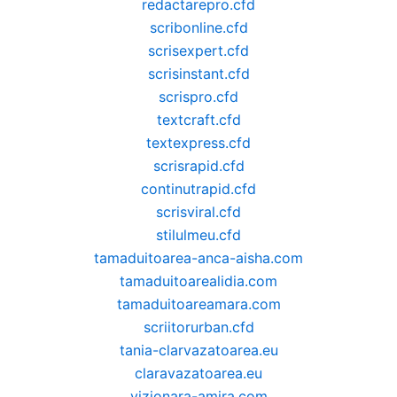
redactarepro.cfd
scribonline.cfd
scrisexpert.cfd
scrisinstant.cfd
scrispro.cfd
textcraft.cfd
textexpress.cfd
scrisrapid.cfd
continutrapid.cfd
scrisviral.cfd
stilulmeu.cfd
tamaduitoarea-anca-aisha.com
tamaduitoarealidia.com
tamaduitoareamara.com
scriitorurban.cfd
tania-clarvazatoarea.eu
claravazatoarea.eu
vizionara-amira.com