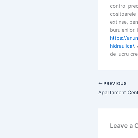
control prec
cositoarele 
extinse, pen
buruienilor
https://anun
hidraulica/
.
de lucru cre
PREVIOUS
Leave a