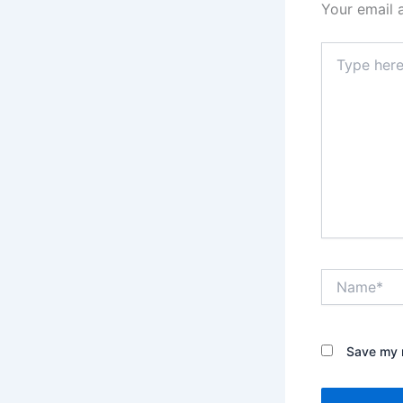
Your email 
Type
here..
Name*
Save my n