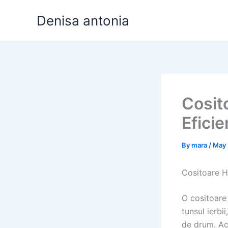
Skip
Denisa antonia
to
content
Cosit
Eficie
By
mara
/
May 
Cositoare Hi
O cositoare 
tunsul ierbii
de drum. Acț