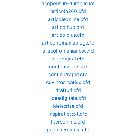
acoperisuri-durabile.lat
articole360.cfd
articoleonline.cfd
articolhub.cfd
articolplus.cfd
articolromaniablog.cfd
articolromanianew.cfd
blogdigital.cfd
contentzone.cfd
continutrapid.cfd
cuvintecreative.cfd
drafturi.cfd
ideedigitale.cfd
ideiscrise.cfd
inspiratietext.cfd
litereonline.cfd
paginacreativa.cfd