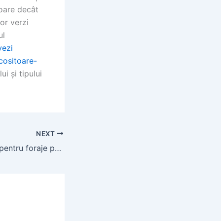
toare decât
or verzi
ul
vezi
/cositoare-
i și tipului
NEXT
Executări fantani pentru foraje puturi