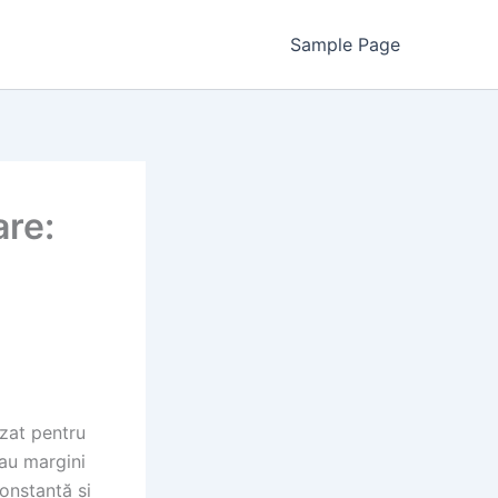
Sample Page
are:
izat pentru
 sau margini
constantă și