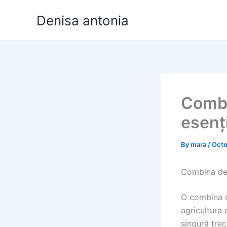
Skip
Denisa antonia
to
content
Combi
esenț
By
mara
/
Octo
Combina de 
O combina de
agricultura 
singură trec