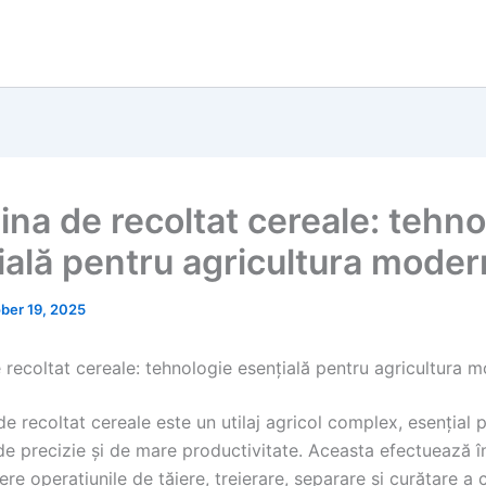
na de recoltat cereale: tehno
ială pentru agricultura mode
ber 19, 2025
recoltat cereale: tehnologie esențială pentru agricultura 
 recoltat cereale este un utilaj agricol complex, esențial 
de precizie și de mare productivitate. Aceasta efectuează î
ere operațiunile de tăiere, treierare, separare și curățare a c