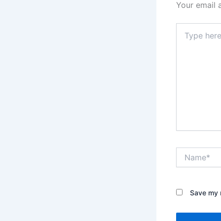
Your email 
Type
here..
Name*
Save my n