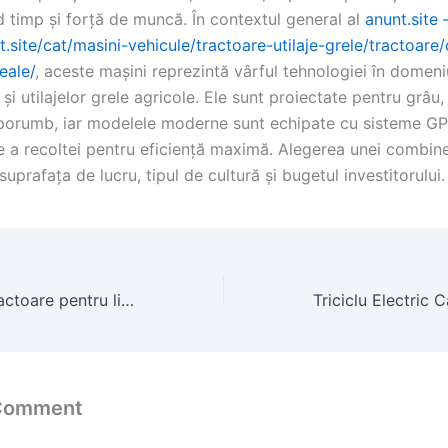
 timp și forță de muncă. În contextul general al
anunt.site
t.site/cat/masini-vehicule/tractoare-utilaje-grele/tractoar
eale/
, aceste mașini reprezintă vârful tehnologiei în domeni
 și utilajelor grele agricole. Ele sunt proiectate pentru grâu,
porumb, iar modelele moderne sunt echipate cu sisteme GP
e a recoltei pentru eficiență maximă. Alegerea unei combine
uprafața de lucru, tipul de cultură și bugetul investitorului.
Cele mai bune tractoare pentru livezi: alegerea potrivita pentru spatii inguste
 Comment