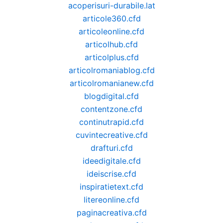
acoperisuri-durabile.lat
articole360.cfd
articoleonline.cfd
articolhub.cfd
articolplus.cfd
articolromaniablog.cfd
articolromanianew.cfd
blogdigital.cfd
contentzone.cfd
continutrapid.cfd
cuvintecreative.cfd
drafturi.cfd
ideedigitale.cfd
ideiscrise.cfd
inspiratietext.cfd
litereonline.cfd
paginacreativa.cfd