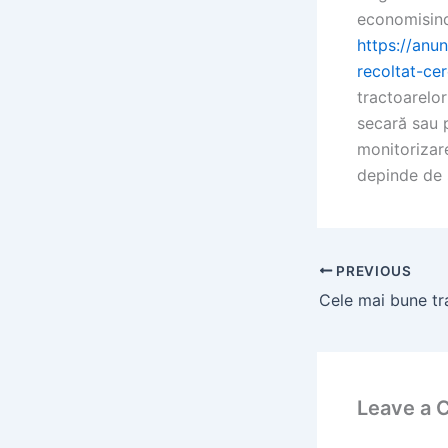
economisind
https://anun
recoltat-cer
tractoarelor
secară sau 
monitorizar
depinde de s
PREVIOUS
Leave a