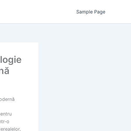
Sample Page
logie
rnă
modernă
pentru
ntr-o
erealelor,