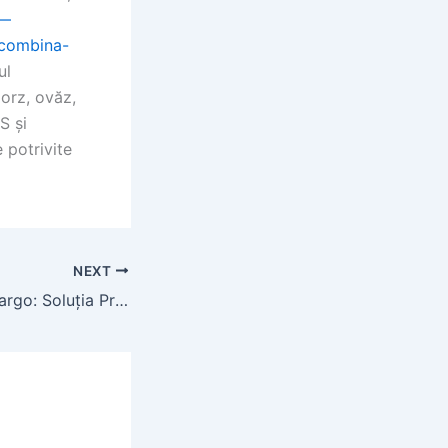
 —
e/combina-
ul
 orz, ovăz,
S și
 potrivite
NEXT
Triciclu Electric Cargo: Soluția Practică pentru Transport Urban