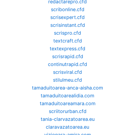
redactarepro.cfd
scribonline.cfd
scrisexpert.cfd
scrisinstant.cfd
scrispro.cfd
textcraft.cfd
textexpress.cfd
scrisrapid.cfd
continutrapid.cfd
scrisviral.cfd
stilulmeu.cfd
tamaduitoarea-anca-aisha.com
tamaduitoarealidia.com
tamaduitoareamara.com
scriitorurban.cfd
tania-clarvazatoarea.eu
claravazatoarea.eu
vizionara-amira.com