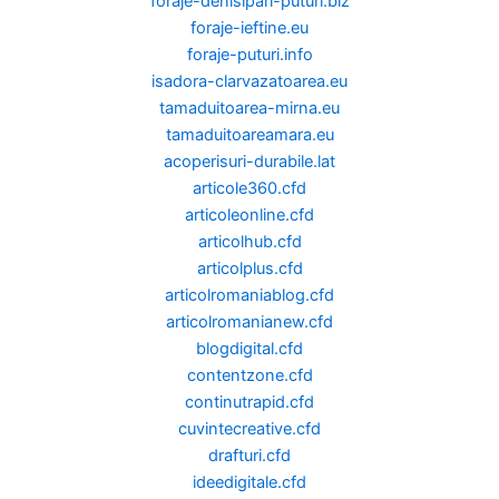
foraje-denisipari-puturi.biz
foraje-ieftine.eu
foraje-puturi.info
isadora-clarvazatoarea.eu
tamaduitoarea-mirna.eu
tamaduitoareamara.eu
acoperisuri-durabile.lat
articole360.cfd
articoleonline.cfd
articolhub.cfd
articolplus.cfd
articolromaniablog.cfd
articolromanianew.cfd
blogdigital.cfd
contentzone.cfd
continutrapid.cfd
cuvintecreative.cfd
drafturi.cfd
ideedigitale.cfd