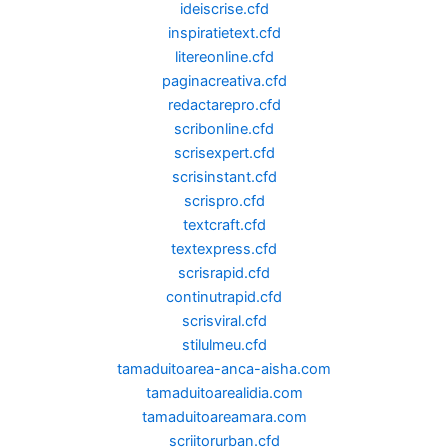
ideiscrise.cfd
inspiratietext.cfd
litereonline.cfd
paginacreativa.cfd
redactarepro.cfd
scribonline.cfd
scrisexpert.cfd
scrisinstant.cfd
scrispro.cfd
textcraft.cfd
textexpress.cfd
scrisrapid.cfd
continutrapid.cfd
scrisviral.cfd
stilulmeu.cfd
tamaduitoarea-anca-aisha.com
tamaduitoarealidia.com
tamaduitoareamara.com
scriitorurban.cfd