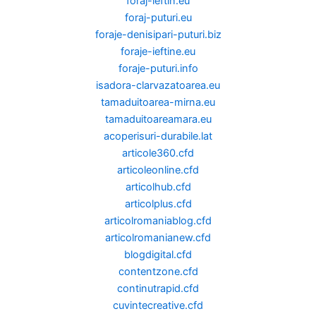
foraj-ieftin.eu
foraj-puturi.eu
foraje-denisipari-puturi.biz
foraje-ieftine.eu
foraje-puturi.info
isadora-clarvazatoarea.eu
tamaduitoarea-mirna.eu
tamaduitoareamara.eu
acoperisuri-durabile.lat
articole360.cfd
articoleonline.cfd
articolhub.cfd
articolplus.cfd
articolromaniablog.cfd
articolromanianew.cfd
blogdigital.cfd
contentzone.cfd
continutrapid.cfd
cuvintecreative.cfd