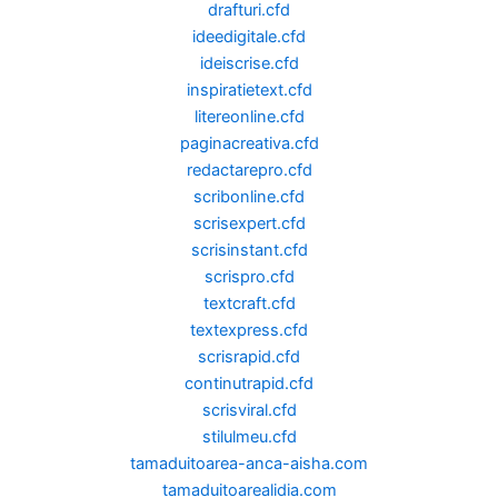
drafturi.cfd
ideedigitale.cfd
ideiscrise.cfd
inspiratietext.cfd
litereonline.cfd
paginacreativa.cfd
redactarepro.cfd
scribonline.cfd
scrisexpert.cfd
scrisinstant.cfd
scrispro.cfd
textcraft.cfd
textexpress.cfd
scrisrapid.cfd
continutrapid.cfd
scrisviral.cfd
stilulmeu.cfd
tamaduitoarea-anca-aisha.com
tamaduitoarealidia.com