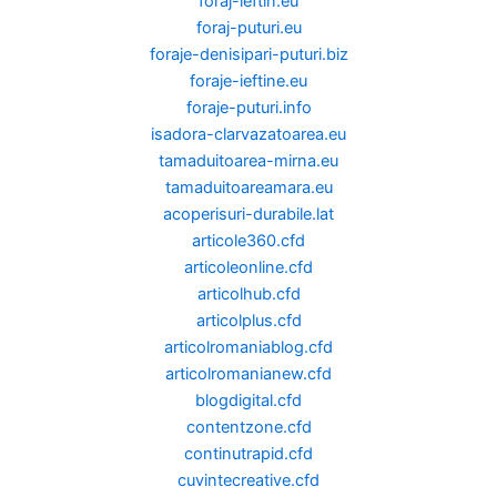
foraj-ieftin.eu
foraj-puturi.eu
foraje-denisipari-puturi.biz
foraje-ieftine.eu
foraje-puturi.info
isadora-clarvazatoarea.eu
tamaduitoarea-mirna.eu
tamaduitoareamara.eu
acoperisuri-durabile.lat
articole360.cfd
articoleonline.cfd
articolhub.cfd
articolplus.cfd
articolromaniablog.cfd
articolromanianew.cfd
blogdigital.cfd
contentzone.cfd
continutrapid.cfd
cuvintecreative.cfd