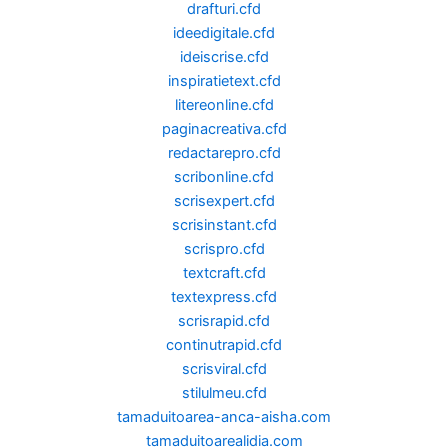
drafturi.cfd
ideedigitale.cfd
ideiscrise.cfd
inspiratietext.cfd
litereonline.cfd
paginacreativa.cfd
redactarepro.cfd
scribonline.cfd
scrisexpert.cfd
scrisinstant.cfd
scrispro.cfd
textcraft.cfd
textexpress.cfd
scrisrapid.cfd
continutrapid.cfd
scrisviral.cfd
stilulmeu.cfd
tamaduitoarea-anca-aisha.com
tamaduitoarealidia.com