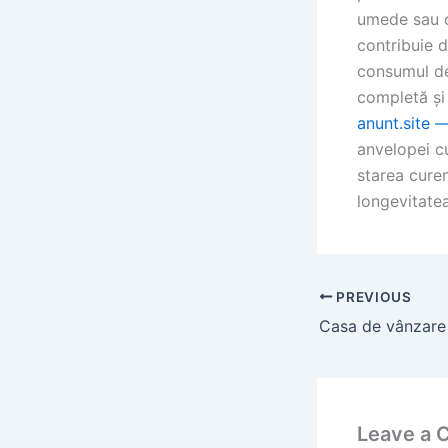
umede sau c
contribuie d
consumul de
completă și
anunt.site —
anvelopei c
starea curen
longevitatea 
PREVIOUS
Leave a