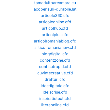
tamaduitoareamara.eu
acoperisuri-durabile.lat
articole360.cfd
articoleonline.cfd
articolhub.cfd
articolplus.cfd
articolromaniablog.cfd
articolromanianew.cfd
blogdigital.cfd
contentzone.cfd
continutrapid.cfd
cuvintecreative.cfd
drafturi.cfd
ideedigitale.cfd
ideiscrise.cfd
inspiratietext.cfd
litereonline.cfd