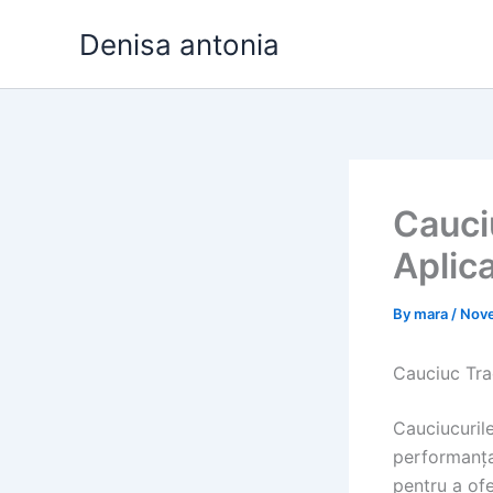
Skip
Denisa antonia
to
content
Cauciu
Aplica
By
mara
/
Nove
Cauciuc Trac
Cauciucuril
performanța 
pentru a ofe