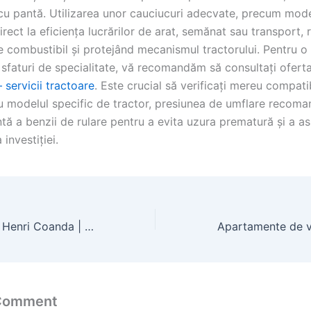
u pantă. Utilizarea unor cauciucuri adecvate, precum mode
irect la eficiența lucrărilor de arat, semănat sau transport,
 combustibil și protejând mecanismul tractorului. Pentru o 
 sfaturi de specialitate, vă recomandăm să consultați ofert
 servicii tractoare
. Este crucial să verificați mereu compatib
u modelul specific de tractor, presiunea de umflare recoma
tă a benzii de rulare pentru a evita uzura prematură și a as
investiției.
Casa de vânzare Henri Coanda | Apartamente studiouri
 Comment