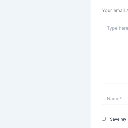
Your email 
Type
here..
Name*
Save my n