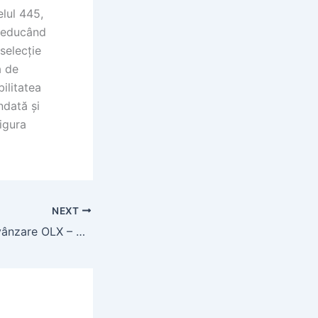
lul 445,
 reducând
selecție
a de
ilitatea
ndată și
igura
NEXT
Apartamente de vânzare OLX – Studiouri în regiunea ta