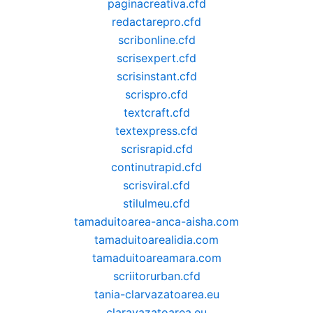
paginacreativa.cfd
redactarepro.cfd
scribonline.cfd
scrisexpert.cfd
scrisinstant.cfd
scrispro.cfd
textcraft.cfd
textexpress.cfd
scrisrapid.cfd
continutrapid.cfd
scrisviral.cfd
stilulmeu.cfd
tamaduitoarea-anca-aisha.com
tamaduitoarealidia.com
tamaduitoareamara.com
scriitorurban.cfd
tania-clarvazatoarea.eu
claravazatoarea.eu