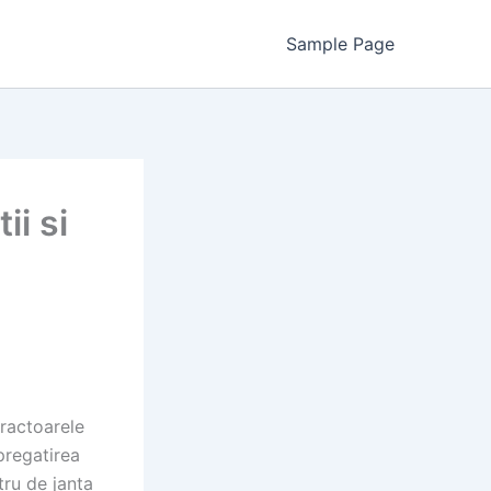
Sample Page
ii si
ractoarele
 pregatirea
tru de janta