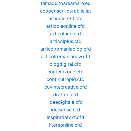
tamaduitoareamara.eu
acoperisuri-durabile.lat
articole360.cfd
articoleonline.cfd
articolhub.cfd
articolplus.cfd
articolromaniablog.cfd
articolromanianew.cfd
blogdigital.cfd
contentzone.cfd
continutrapid.cfd
cuvintecreative.cfd
drafturi.cfd
ideedigitale.cfd
ideiscrise.cfd
inspiratietext.cfd
litereonline.cfd