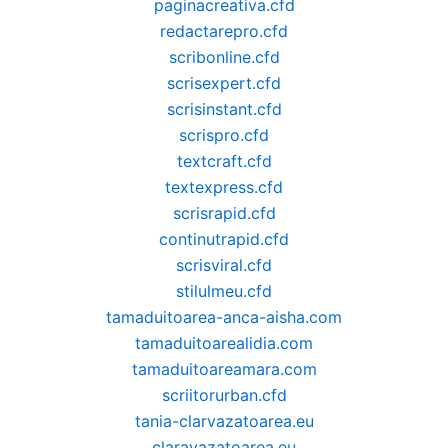
paginacreativa.cfd
redactarepro.cfd
scribonline.cfd
scrisexpert.cfd
scrisinstant.cfd
scrispro.cfd
textcraft.cfd
textexpress.cfd
scrisrapid.cfd
continutrapid.cfd
scrisviral.cfd
stilulmeu.cfd
tamaduitoarea-anca-aisha.com
tamaduitoarealidia.com
tamaduitoareamara.com
scriitorurban.cfd
tania-clarvazatoarea.eu
claravazatoarea.eu