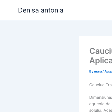
Skip
Denisa antonia
to
content
Cauciu
Aplica
By
mara
/
Augu
Cauciuc Trac
Dimensiunea
agricole de 
solului. Ac