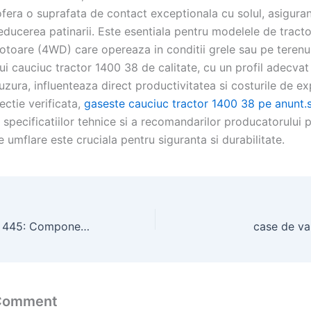
ofera o suprafata de contact exceptionala cu solul, asigura
educerea patinarii. Este esentiala pentru modelele de tract
motoare (4WD) care opereaza in conditii grele sau pe terenu
ui cauciuc tractor 1400 38 de calitate, cu un profil adecva
 uzura, influenteaza direct productivitatea si costurile de ex
ectie verificata,
gaseste cauciuc tractor 1400 38 pe anunt.s
specificatiilor tehnice si a recomandarilor producatorului 
 umflare este cruciala pentru siguranta si durabilitate.
Ambreiaj Tractor 445: Componentă Esențială pentru Tractoare
case de va
 Comment