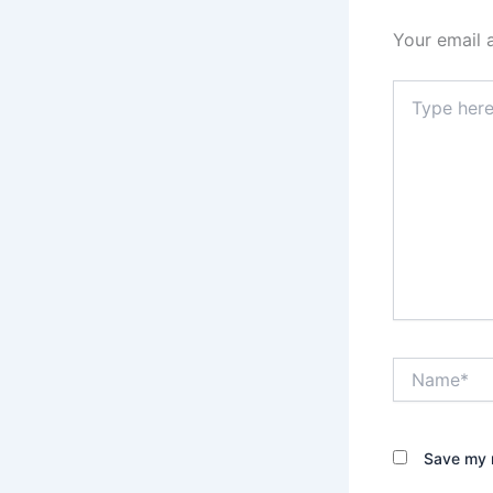
Your email 
Type
here..
Name*
Save my n