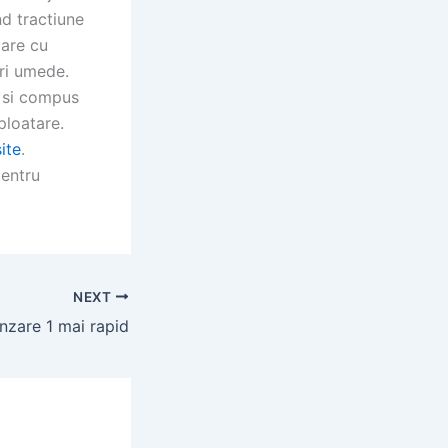
nd tractiune
oare cu
ri umede.
t si compus
ploatare.
ite
.
pentru
NEXT
nzare 1 mai rapid