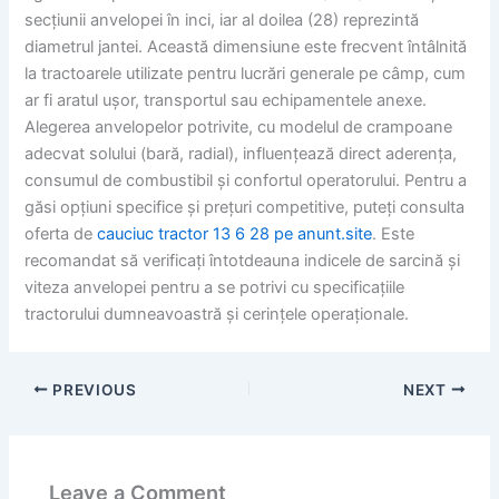
secțiunii anvelopei în inci, iar al doilea (28) reprezintă
diametrul jantei. Această dimensiune este frecvent întâlnită
la tractoarele utilizate pentru lucrări generale pe câmp, cum
ar fi aratul ușor, transportul sau echipamentele anexe.
Alegerea anvelopelor potrivite, cu modelul de crampoane
adecvat solului (bară, radial), influențează direct aderența,
consumul de combustibil și confortul operatorului. Pentru a
găsi opțiuni specifice și prețuri competitive, puteți consulta
oferta de
cauciuc tractor 13 6 28 pe anunt.site
. Este
recomandat să verificați întotdeauna indicele de sarcină și
viteza anvelopei pentru a se potrivi cu specificațiile
tractorului dumneavoastră și cerințele operaționale.
PREVIOUS
NEXT
Leave a Comment