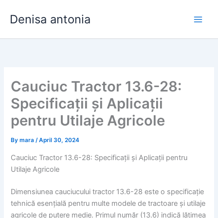
Skip
Denisa antonia
to
content
Cauciuc Tractor 13.6-28:
Specificații și Aplicații
pentru Utilaje Agricole
By
mara
/
April 30, 2024
Cauciuc Tractor 13.6-28: Specificații și Aplicații pentru
Utilaje Agricole
Dimensiunea cauciucului tractor 13.6-28 este o specificație
tehnică esențială pentru multe modele de tractoare și utilaje
agricole de putere medie. Primul număr (13.6) indică lățimea