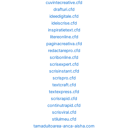
cuvintecreative.cfd
drafturi.cfd
ideedigitale.cfd
ideiscrise.cfd
inspiratietext.cfd
litereonline.cfd
paginacreativa.cfd
redactarepro.cfd
scribonline.cfd
scrisexpert.cfd
scrisinstant.cfd
scrispro.cfd
textcraft.cfd
textexpress.cfd
scrisrapid.cfd
continutrapid.cfd
scrisviral.cfd
stilulmeu.cfd
tamaduitoarea-anca-aisha.com