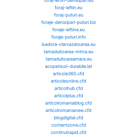
foraj-ieftin-denisipari.eu
foraj-ieftin.eu
foraj-puturi.eu
foraje-denisipari-puturi.biz
foraje-ieftine.eu
foraje-puturi.info
isadora-clarvazatoarea.eu
tamaduitoarea-mirna.eu
tamaduitoareamara.eu
acoperisuri-durabile.lat
articole360.cfd
articoleonline.cfd
articolhub.cfd
articolplus.cfd
articolromaniablog.cfd
articolromanianew.cfd
blogdigital.cfd
contentzone.cfd
continutrapid.cfd