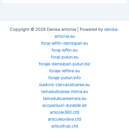
Copyright © 2026 Denisa antonia | Powered by
denisa-
antonia.eu
foraj-ieftin-denisipari.eu
foraj-ieftin.eu
foraj-puturi.eu
foraje-denisipari-puturi.biz
foraje-ieftine.eu
foraje-puturi.info
isadora-clarvazatoarea.eu
tamaduitoarea-mirna.eu
tamaduitoareamara.eu
acoperisuri-durabile.lat
articole360.cfd
articoleonline.cfd
articolhub.cfd