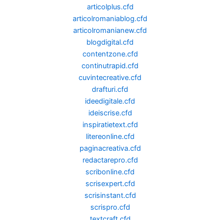
articolplus.cfd
articolromaniablog.cfd
articolromanianew.cfd
blogdigital.cfd
contentzone.cfd
continutrapid.cfd
cuvintecreative.cfd
drafturi.cfd
ideedigitale.cfd
ideiscrise.cfd
inspiratietext.cfd
litereonline.cfd
paginacreativa.cfd
redactarepro.cfd
scribonline.cfd
scrisexpert.cfd
scrisinstant.cfd
scrispro.cfd
textcraft.cfd