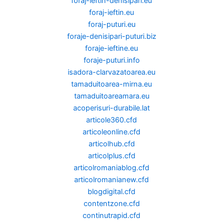
foraj-ieftin-denisipari.eu
foraj-ieftin.eu
foraj-puturi.eu
foraje-denisipari-puturi.biz
foraje-ieftine.eu
foraje-puturi.info
isadora-clarvazatoarea.eu
tamaduitoarea-mirna.eu
tamaduitoareamara.eu
acoperisuri-durabile.lat
articole360.cfd
articoleonline.cfd
articolhub.cfd
articolplus.cfd
articolromaniablog.cfd
articolromanianew.cfd
blogdigital.cfd
contentzone.cfd
continutrapid.cfd