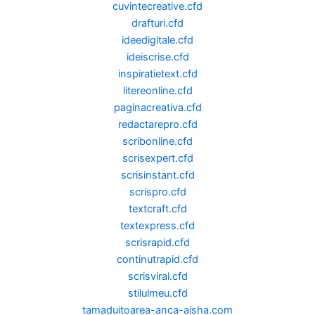
cuvintecreative.cfd
drafturi.cfd
ideedigitale.cfd
ideiscrise.cfd
inspiratietext.cfd
litereonline.cfd
paginacreativa.cfd
redactarepro.cfd
scribonline.cfd
scrisexpert.cfd
scrisinstant.cfd
scrispro.cfd
textcraft.cfd
textexpress.cfd
scrisrapid.cfd
continutrapid.cfd
scrisviral.cfd
stilulmeu.cfd
tamaduitoarea-anca-aisha.com