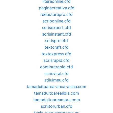
litereonline.cfd
paginacreativa.cfd
redactarepro.cfd
scribonline.cfd
scrisexpert.cfd
scrisinstant.cfd
scrispro.cfd
textcraft.cfd
textexpress.cfd
scrisrapid.cfd
continutrapid.cfd
scrisviral.cfd
stilulmeu.cfd
tamaduitoarea-anca-aisha.com
tamaduitoarealidia.com
tamaduitoareamara.com
scriitorurban.cfd
tania-clarvazatoarea.eu