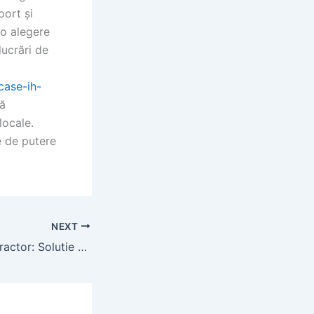
port și
 o alegere
lucrări de
case-ih-
nă
locale.
e de putere
NEXT
Contact Pornire Tractor: Solutie pentru Probleme de Aprindere