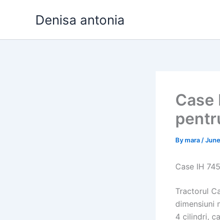
Skip
Denisa antonia
to
content
Case I
pentr
By
mara
/
June
Case IH 745:
Tractorul Ca
dimensiuni m
4 cilindri, 