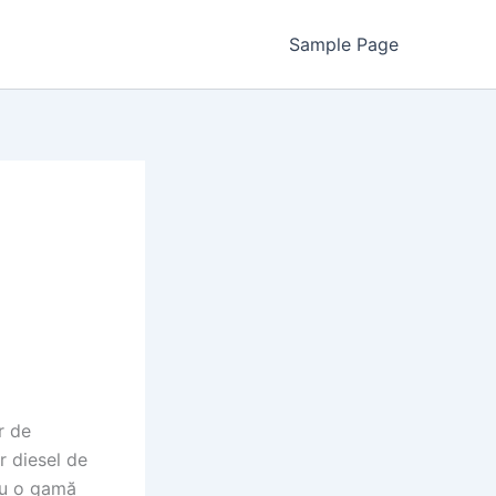
Sample Page
r de
r diesel de
tru o gamă