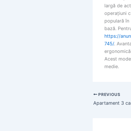
largă de act
operațiuni c
populară în 
bază. Pentru
https://anun
745/
. Avant
ergonomică, 
Acest model
medie.
PREVIOUS