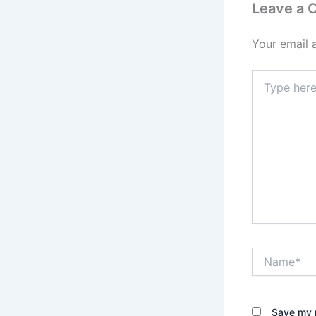
Leave a
Your email 
Type
here..
Name*
Save my n