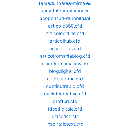
tamaduitoarea-mirna.eu
tamaduitoareamara.eu
acoperisuri-durabile.lat
articole360.cfd
articoleonline.cfd
articolhub.cfd
articolplus.cfd
articolromaniablog.cfd
articolromanianew.cfd
blogdigital.cfd
contentzone.cfd
continutrapid.cfd
cuvintecreative.cfd
drafturi.cfd
ideedigitale.cfd
ideiscrise.cfd
inspiratietext.cfd