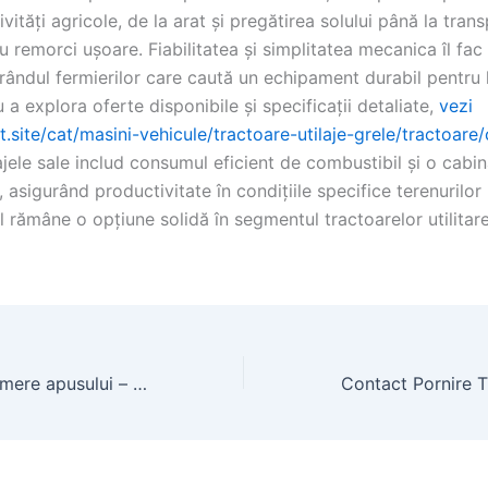
ivități agricole, de la arat și pregătirea solului până la trans
u remorci ușoare. Fiabilitatea și simplitatea mecanica îl fac
rândul fermierilor care caută un echipament durabil pentru 
 a explora oferte disponibile și specificații detaliate,
vezi
t.site/cat/masini-vehicule/tractoare-utilaje-grele/tractoare/
ajele sale includ consumul eficient de combustibil și o cabi
asigurând productivitate în condițiile specifice terenurilor 
 rămâne o opțiune solidă în segmentul tractoarelor utilitar
Apartament 3 camere apusului – oferte disponibile