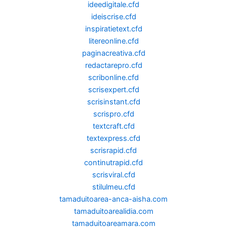
ideedigitale.cfd
ideiscrise.cfd
inspiratietext.cfd
litereonline.cfd
paginacreativa.cfd
redactarepro.cfd
scribonline.cfd
scrisexpert.cfd
scrisinstant.cfd
scrispro.cfd
textcraft.cfd
textexpress.cfd
scrisrapid.cfd
continutrapid.cfd
scrisviral.cfd
stilulmeu.cfd
tamaduitoarea-anca-aisha.com
tamaduitoarealidia.com
tamaduitoareamara.com