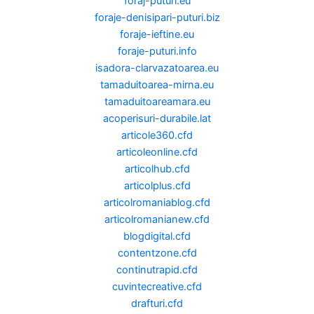
foraj-puturi.eu
foraje-denisipari-puturi.biz
foraje-ieftine.eu
foraje-puturi.info
isadora-clarvazatoarea.eu
tamaduitoarea-mirna.eu
tamaduitoareamara.eu
acoperisuri-durabile.lat
articole360.cfd
articoleonline.cfd
articolhub.cfd
articolplus.cfd
articolromaniablog.cfd
articolromanianew.cfd
blogdigital.cfd
contentzone.cfd
continutrapid.cfd
cuvintecreative.cfd
drafturi.cfd