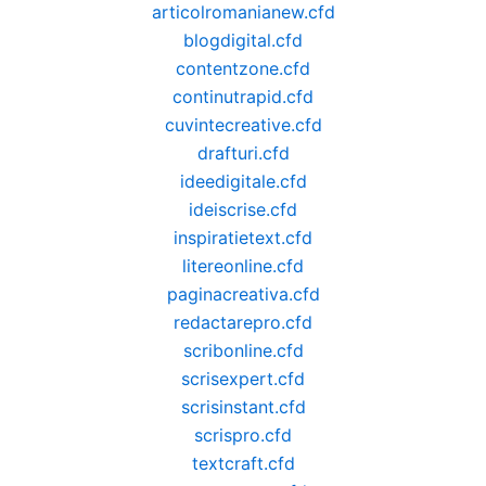
articolromanianew.cfd
blogdigital.cfd
contentzone.cfd
continutrapid.cfd
cuvintecreative.cfd
drafturi.cfd
ideedigitale.cfd
ideiscrise.cfd
inspiratietext.cfd
litereonline.cfd
paginacreativa.cfd
redactarepro.cfd
scribonline.cfd
scrisexpert.cfd
scrisinstant.cfd
scrispro.cfd
textcraft.cfd