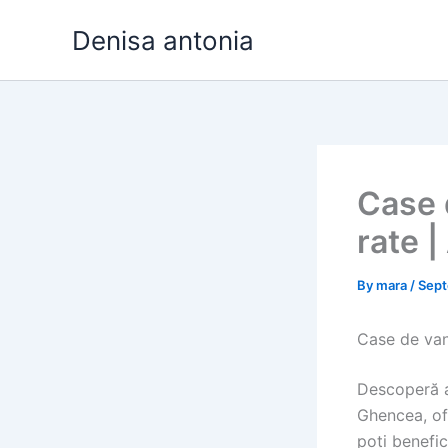
Skip
Denisa antonia
to
content
Case 
rate 
By
mara
/
Sept
Case de van
Descoperă a
Ghencea, ofe
poți benefi