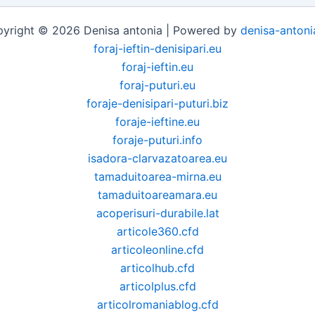
yright © 2026 Denisa antonia | Powered by
denisa-antoni
foraj-ieftin-denisipari.eu
foraj-ieftin.eu
foraj-puturi.eu
foraje-denisipari-puturi.biz
foraje-ieftine.eu
foraje-puturi.info
isadora-clarvazatoarea.eu
tamaduitoarea-mirna.eu
tamaduitoareamara.eu
acoperisuri-durabile.lat
articole360.cfd
articoleonline.cfd
articolhub.cfd
articolplus.cfd
articolromaniablog.cfd