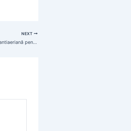
NEXT
Casa de vânzare antiaeriană pentru apartamente studiouri