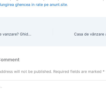
lungirea ghencea in rate pe anunt.site
.
Caut tractoare de vanzare? Ghid pentru alegerea potrivita
 Comment
address will not be published.
Required fields are marked
*