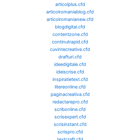
articolplus.cfd
articolromaniablog.cfd
articolromanianew.cfd
blogdigital.cfd
contentzone.cfd
continutrapid.cfd
cuvintecreative.cfd
drafturi.cfd
ideedigitale.cfd
ideiscrise.cfd
inspiratietext.cfd
litereonline.cfd
paginacreativa.cfd
redactarepro.cfd
scribonline.cfd
scrisexpert.cfd
scrisinstant.cfd
scrispro.cfd
textcraft.cfd