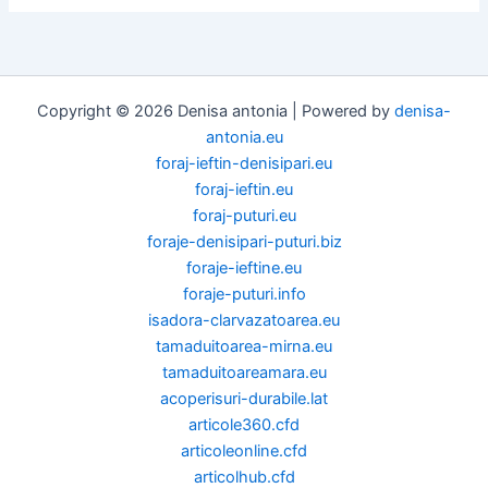
Copyright © 2026 Denisa antonia | Powered by
denisa-
antonia.eu
foraj-ieftin-denisipari.eu
foraj-ieftin.eu
foraj-puturi.eu
foraje-denisipari-puturi.biz
foraje-ieftine.eu
foraje-puturi.info
isadora-clarvazatoarea.eu
tamaduitoarea-mirna.eu
tamaduitoareamara.eu
acoperisuri-durabile.lat
articole360.cfd
articoleonline.cfd
articolhub.cfd