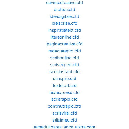
cuvintecreative.cfd
drafturi.cfd
ideedigitale.cfd
ideiscrise.cfd
inspiratietext.cfd
litereonline.cfd
paginacreativa.cfd
redactarepro.cfd
scribonline.cfd
scrisexpert.cfd
scrisinstant.cfd
scrispro.cfd
textcraft.cfd
textexpress.cfd
scrisrapid.cfd
continutrapid.cfd
scrisviral.cfd
stilulmeu.cfd
tamaduitoarea-anca-aisha.com