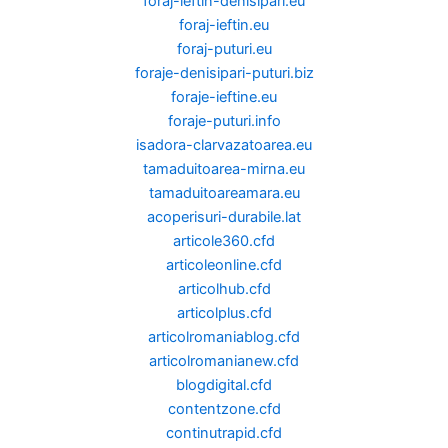
foraj-ieftin-denisipari.eu
foraj-ieftin.eu
foraj-puturi.eu
foraje-denisipari-puturi.biz
foraje-ieftine.eu
foraje-puturi.info
isadora-clarvazatoarea.eu
tamaduitoarea-mirna.eu
tamaduitoareamara.eu
acoperisuri-durabile.lat
articole360.cfd
articoleonline.cfd
articolhub.cfd
articolplus.cfd
articolromaniablog.cfd
articolromanianew.cfd
blogdigital.cfd
contentzone.cfd
continutrapid.cfd