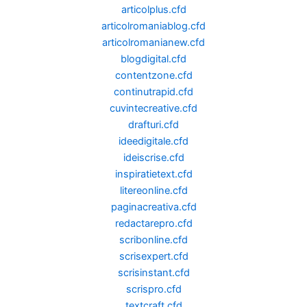
articolplus.cfd
articolromaniablog.cfd
articolromanianew.cfd
blogdigital.cfd
contentzone.cfd
continutrapid.cfd
cuvintecreative.cfd
drafturi.cfd
ideedigitale.cfd
ideiscrise.cfd
inspiratietext.cfd
litereonline.cfd
paginacreativa.cfd
redactarepro.cfd
scribonline.cfd
scrisexpert.cfd
scrisinstant.cfd
scrispro.cfd
textcraft.cfd