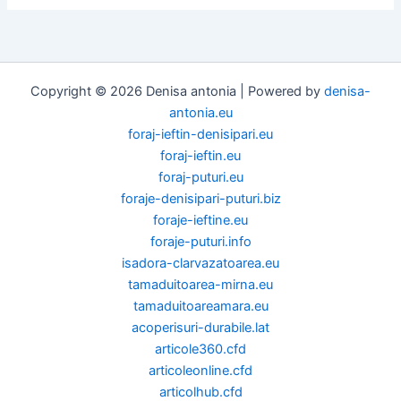
Copyright © 2026 Denisa antonia | Powered by
denisa-
antonia.eu
foraj-ieftin-denisipari.eu
foraj-ieftin.eu
foraj-puturi.eu
foraje-denisipari-puturi.biz
foraje-ieftine.eu
foraje-puturi.info
isadora-clarvazatoarea.eu
tamaduitoarea-mirna.eu
tamaduitoareamara.eu
acoperisuri-durabile.lat
articole360.cfd
articoleonline.cfd
articolhub.cfd