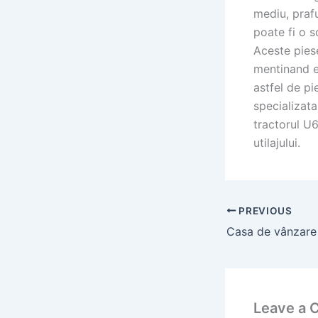
mediu, prafu
poate fi o s
Aceste piese
mentinand es
astfel de pi
specializata
tractorul U6
utilajului.
PREVIOUS
Leave a