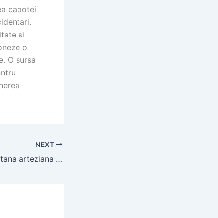
rea capotei
identari.
tate si
ioneze o
te. O sursa
ntru
inerea
NEXT
Pompa pentru fantana arteziana Dedeman – solutie eficienta