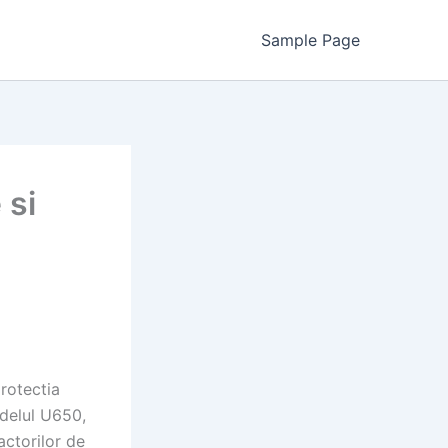
Sample Page
 si
rotectia
odelul U650,
actorilor de