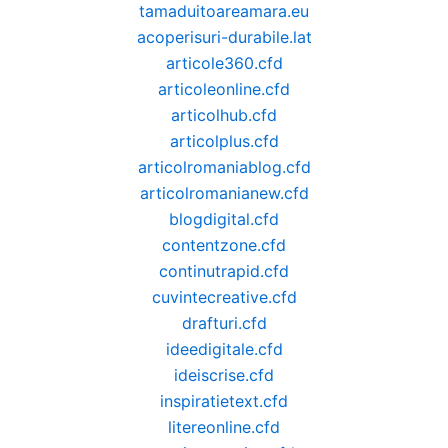
tamaduitoareamara.eu
acoperisuri-durabile.lat
articole360.cfd
articoleonline.cfd
articolhub.cfd
articolplus.cfd
articolromaniablog.cfd
articolromanianew.cfd
blogdigital.cfd
contentzone.cfd
continutrapid.cfd
cuvintecreative.cfd
drafturi.cfd
ideedigitale.cfd
ideiscrise.cfd
inspiratietext.cfd
litereonline.cfd