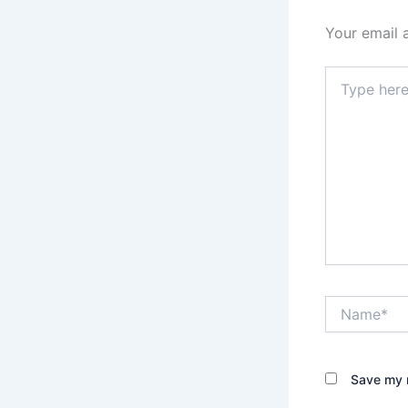
Your email 
Type
here..
Name*
Save my n