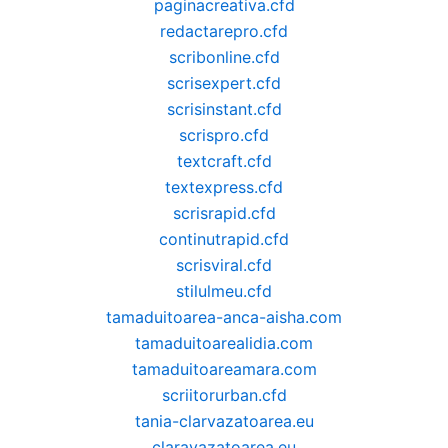
paginacreativa.cfd
redactarepro.cfd
scribonline.cfd
scrisexpert.cfd
scrisinstant.cfd
scrispro.cfd
textcraft.cfd
textexpress.cfd
scrisrapid.cfd
continutrapid.cfd
scrisviral.cfd
stilulmeu.cfd
tamaduitoarea-anca-aisha.com
tamaduitoarealidia.com
tamaduitoareamara.com
scriitorurban.cfd
tania-clarvazatoarea.eu
claravazatoarea.eu