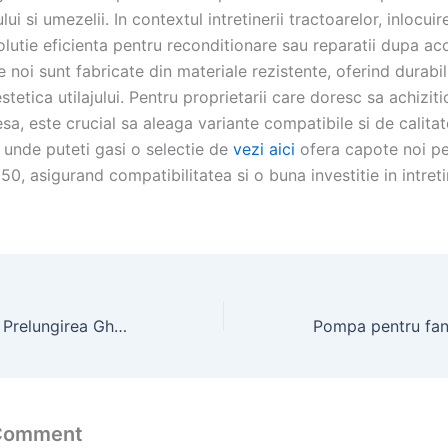
lui si umezelii. In contextul intretinerii tractoarelor, inlocui
olutie eficienta pentru reconditionare sau reparatii dupa acc
 noi sunt fabricate din materiale rezistente, oferind durabili
tetica utilajului. Pentru proprietarii care doresc sa achizit
esa, este crucial sa aleaga variante compatibile si de calita
 unde puteti gasi o selectie de
vezi aici
ofera capote noi pe
50, asigurand compatibilitatea si o buna investitie in intret
Casa de vânzare Prelungirea Ghencea – apartamente studiouri
 Comment