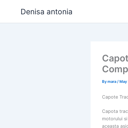
Skip
Denisa antonia
to
content
Capot
Compa
By
mara
/
May 
Capote Trac
Capota trac
motorului si
aceasta asig