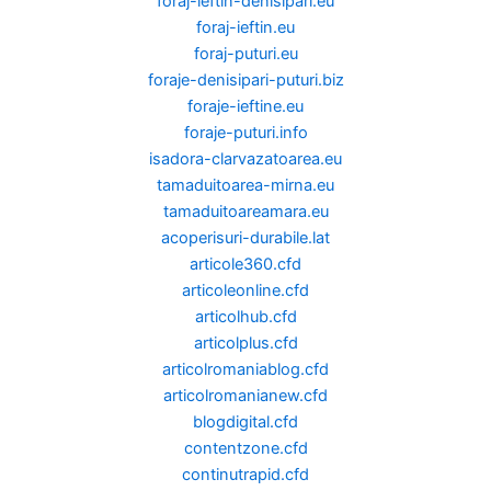
foraj-ieftin-denisipari.eu
foraj-ieftin.eu
foraj-puturi.eu
foraje-denisipari-puturi.biz
foraje-ieftine.eu
foraje-puturi.info
isadora-clarvazatoarea.eu
tamaduitoarea-mirna.eu
tamaduitoareamara.eu
acoperisuri-durabile.lat
articole360.cfd
articoleonline.cfd
articolhub.cfd
articolplus.cfd
articolromaniablog.cfd
articolromanianew.cfd
blogdigital.cfd
contentzone.cfd
continutrapid.cfd