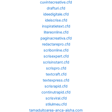
cuvintecreative.cfd
drafturi.cfd
ideedigitale.cfd
ideiscrise.cfd
inspiratietext.cfd
litereonline.cfd
paginacreativa.cfd
redactarepro.cfd
scribonline.cfd
scrisexpert.cfd
scrisinstant.cfd
scrispro.cfd
textcraft.cfd
textexpress.cfd
scrisrapid.cfd
continutrapid.cfd
scrisviral.cfd
stilulmeu.cfd
tamaduitoarea-anca-aisha.com