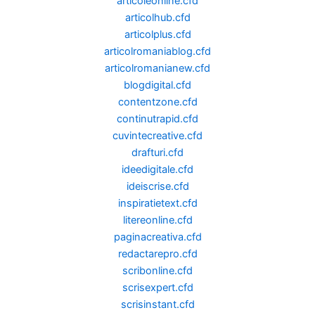
articoleonline.cfd
articolhub.cfd
articolplus.cfd
articolromaniablog.cfd
articolromanianew.cfd
blogdigital.cfd
contentzone.cfd
continutrapid.cfd
cuvintecreative.cfd
drafturi.cfd
ideedigitale.cfd
ideiscrise.cfd
inspiratietext.cfd
litereonline.cfd
paginacreativa.cfd
redactarepro.cfd
scribonline.cfd
scrisexpert.cfd
scrisinstant.cfd